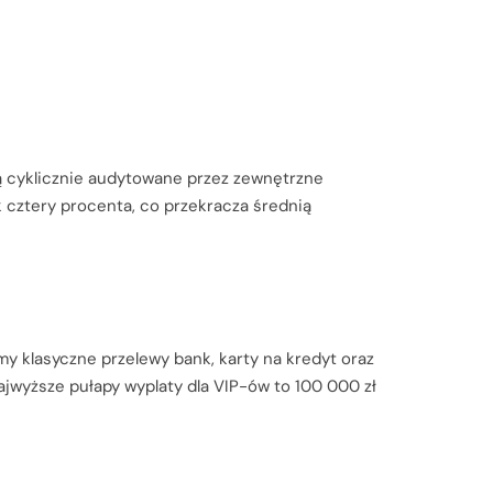
ą cyklicznie audytowane przez zewnętrzne
 cztery procenta, co przekracza średnią
 klasyczne przelewy bank, karty na kredyt oraz
ajwyższe pułapy wyplaty dla VIP-ów to 100 000 zł