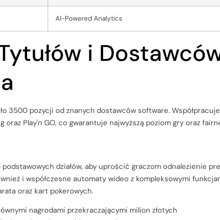
AI-Powered Analytics
Tytułów i Dostawcó
ia
szło 3500 pozycji od znanych dostawców software. Współpracujem
g oraz Play'n GO, co gwarantuje najwyższą poziom gry oraz fairn
lka podstawowych działów, aby uprościć graczom odnalezienie pr
również i współczesne automaty wideo z kompleksowymi funkcja
karata oraz kart pokerowych.
ównymi nagrodami przekraczającymi milion złotych