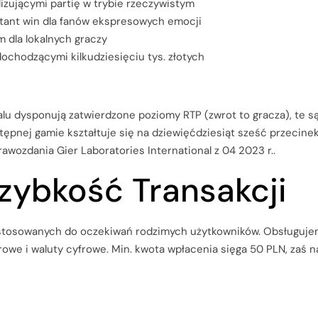
izującymi partię w trybie rzeczywistym
stant win dla fanów ekspresowych emocji
m dla lokalnych graczy
chodzącymi kilkudziesięciu tys. złotych
lu dysponują zatwierdzone poziomy RTP (zwrot to gracza), te s
pnej gamie kształtuje się na dziewięćdziesiąt sześć przecinek
ozdania Gier Laboratories International z 04 2023 r..
zybkość Transakcji
ostosowanych do oczekiwań rodzimych użytkowników. Obsługujemy
owe i waluty cyfrowe. Min. kwota wpłacenia sięga 50 PLN, zaś n