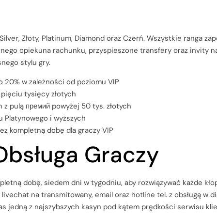
Silver, Złoty, Platinum, Diamond oraz Czerń. Wszystkie ranga za
tnego opiekuna rachunku, przyspieszone transfery oraz invity
nego stylu gry.
o 20% w zależności od poziomu VIP
 pięciu tysięcy złotych
h z pulą премий powyżej 50 tys. złotych
u Platynowego i wyższych
ez kompletną dobę dla graczy VIP
 Obsługa Graczy
pletną dobę, siedem dni w tygodniu, aby rozwiązywać każde kło
ivechat na transmitowany, email oraz hotline tel. z obsługą w d
as jedną z najszybszych kasyn pod kątem prędkości serwisu klie