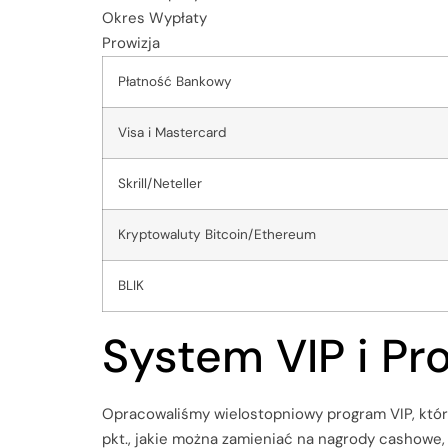
Okres Wypłaty
Prowizja
Płatność Bankowy
Visa i Mastercard
Skrill/Neteller
Kryptowaluty Bitcoin/Ethereum
BLIK
System VIP i P
Opracowaliśmy wielostopniowy program VIP, któr
pkt., jakie można zamieniać na nagrody cashowe,