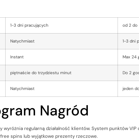
1-3 dni pracujących
od 2 do
Natychmiast
1-3 dni 
Instant
Max 24 
piętnaście do trzydziestu minut
Do 2 go
Natychmiast
jeden d
rogram Nagród
y wyróżnia regularną działalność klientów. System punktów VIP
 free spins lub wyjątkowe prezenty rzeczowe.