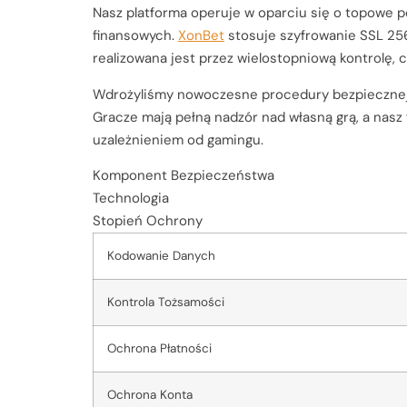
Nasz platforma operuje w oparciu się o topowe 
finansowych.
XonBet
stosuje szyfrowanie SSL 256
realizowana jest przez wielostopniową kontrolę, 
Wdrożyliśmy nowoczesne procedury bezpiecznej z
Gracze mają pełną nadzór nad własną grą, a nas
uzależnieniem od gamingu.
Komponent Bezpieczeństwa
Technologia
Stopień Ochrony
Kodowanie Danych
Kontrola Tożsamości
Ochrona Płatności
Ochrona Konta