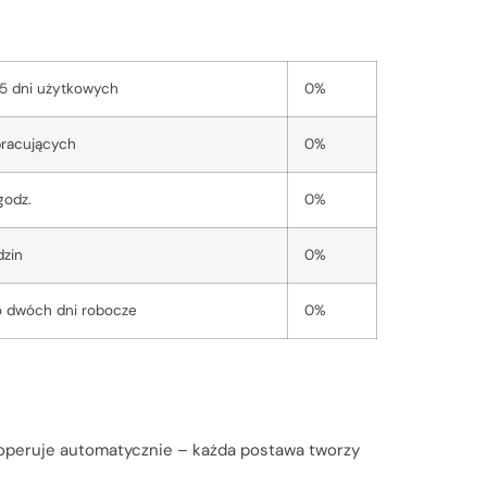
 5 dni użytkowych
0%
pracujących
0%
godz.
0%
dzin
0%
o dwóch dni robocze
0%
 operuje automatycznie – każda postawa tworzy