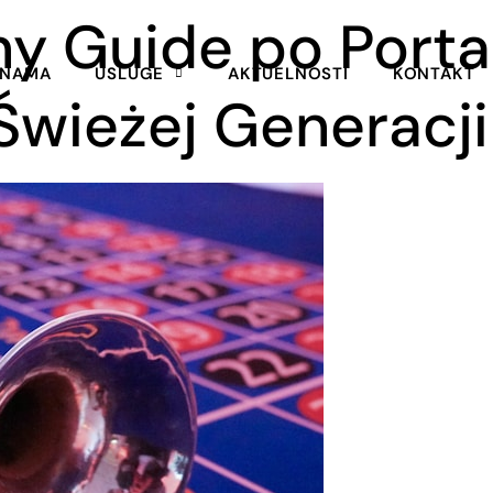
ny Guide po Porta
 NAMA
USLUGE
AKTUELNOSTI
KONTAKT
wieżej Generacji