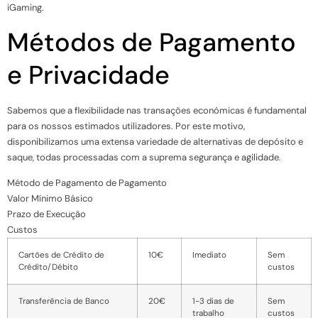
iGaming.
Métodos de Pagamento
e Privacidade
Sabemos que a flexibilidade nas transações económicas é fundamental
para os nossos estimados utilizadores. Por este motivo,
disponibilizamos uma extensa variedade de alternativas de depósito e
saque, todas processadas com a suprema segurança e agilidade.
Método de Pagamento de Pagamento
Valor Mínimo Básico
Prazo de Execução
Custos
Cartões de Crédito de
10€
Imediato
Sem
Crédito/Débito
custos
Transferência de Banco
20€
1-3 dias de
Sem
trabalho
custos