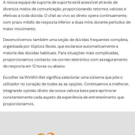
A nossa equipa de suporte de suporte está acessível através de
diversos meios de comunicação, proporcionando retornos velozes e
efetivas a toda dúvida. O chat ao vivo ao direto opera continuamente,
com prazo médio de resposta inferior a duas mins durante períodos de
maior movimento.
Desenvolvemos também uma seção de dúvidas frequentes completa,
organizada por tópicos fáceis, que esclarece automaticamente a
maioria das dúvidas habituais. Para situações mais complicadas,
proporcionamos contacto via correio eletrónico com asseguramento
de resposta em 12 horas ou abaixo.
Escolher na WinWin Bet significa selecionar uma sistema que põe o
utilizador no coração de todas as as opções. Continuamos a melhorar,
integrando opinião direto da nossa valiosa base para aprimorar
constantemente cada aspeto da experiência de entretenimento que
proporcionamos.