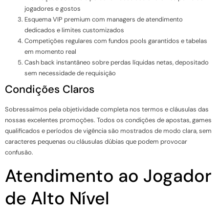
jogadores e gostos
Esquema VIP premium com managers de atendimento
dedicados e limites customizados
Competições regulares com fundos pools garantidos e tabelas
em momento real
Cash back instantâneo sobre perdas líquidas netas, depositado
sem necessidade de requisição
Condições Claros
Sobressaímos pela objetividade completa nos termos e cláusulas das
nossas excelentes promoções. Todos os condições de apostas, games
qualificados e períodos de vigência são mostrados de modo clara, sem
caracteres pequenas ou cláusulas dúbias que podem provocar
confusão.
Atendimento ao Jogador
de Alto Nível