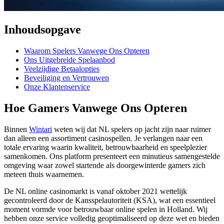
Inhoudsopgave
Waarom Spelers Vanwege Ons Opteren
Ons Uitgebreide Spelaanbod
Veelzijdige Betaalopties
Beveiliging en Vertrouwen
Onze Klantenservice
Hoe Gamers Vanwege Ons Opteren
Binnen
Wintari
weten wij dat NL spelers op jacht zijn naar ruimer
dan alleen een assortiment casinospellen. Je verlangen naar een
totale ervaring waarin kwaliteit, betrouwbaarheid en speelplezier
samenkomen. Ons platform presenteert een minutieus samengestelde
omgeving waar zowel startende als doorgewinterde gamers zich
meteen thuis waarnemen.
De NL online casinomarkt is vanaf oktober 2021 wettelijk
gecontroleerd door de Kansspelautoriteit (KSA), wat een essentieel
moment vormde voor betrouwbaar online spelen in Holland. Wij
hebben onze service volledig geoptimaliseerd op deze wet en bieden