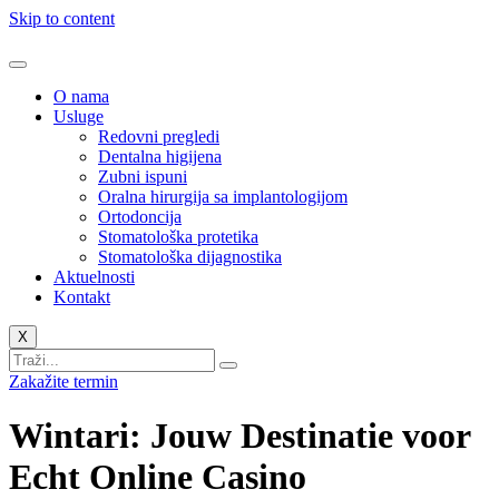
Skip to content
O nama
Usluge
Redovni pregledi
Dentalna higijena
Zubni ispuni
Oralna hirurgija sa implantologijom
Ortodoncija
Stomatološka protetika
Stomatološka dijagnostika
Aktuelnosti
Kontakt
X
Zakažite termin
Wintari: Jouw Destinatie voor
Echt Online Casino