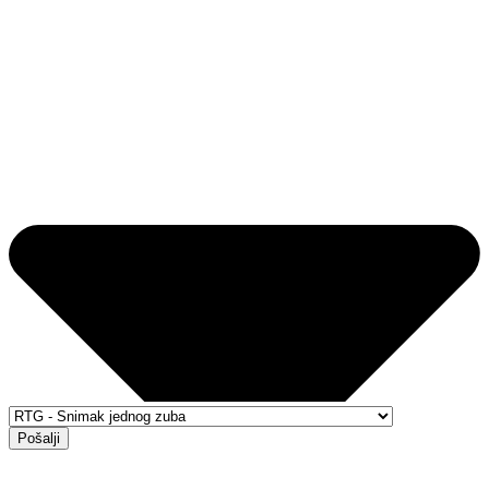
Pošalji