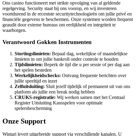
Ons casino functioneert met strikte opvolging van al geldende
regelgeving. Security staat bij ons voorop, en wij investeren
voortdurend in de recentste securitytechnologieën om jullie privé en
financiële gegevens te beschermen. Onze systemen worden frequent
geaudit door externe bureaus om eerlijkheid en integriteit te
waarborgen.
Verantwoord Gokken Instrumenten
Stortingslimieten:
Bepaal dag, wekelijkse of maandelijkse
limieten in om jullie bankroll onder controle te houden
Tijdslimieten:
Beperk de tijd die u per sessie of per dag aan
het spelen besteden
Werkelijkheidschecks:
Ontvang frequente berichten over
jullie speeltijd en inzet
Zelfuitsluiting:
Sluit jezelf tijdelijk of permanent uit van ons
platform als jullie een break nodig hebben
CRUKS-registratie:
Wij werken samen met het Centraal
Register Uitsluiting Kansspelen voor optimale
spelersbescherming
Onze Support
Wintari levert uitgebreide support via verschillende kanalen. U