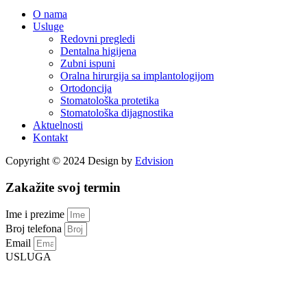
O nama
Usluge
Redovni pregledi
Dentalna higijena
Zubni ispuni
Oralna hirurgija sa implantologijom
Ortodoncija
Stomatološka protetika
Stomatološka dijagnostika
Aktuelnosti
Kontakt
Copyright © 2024 Design by
Edvision
Zakažite svoj termin
Ime i prezime
Broj telefona
Email
USLUGA