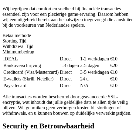
Wij begrijpen dat comfort en snelheid bij financiële transacties
essentieel zijn voor een plezierige game-ervaring. Daarom hebben
wij een uitgebreid bereik aan betaalwijzen toegevoegd die aansluiten
bij de voorkeuren van Nederlandse spelers.
Betaalmethode
Storting Tijd
Withdrawal Tijd
Minimumbedrag
iDEAL
Direct
1-2 werkdagen
€10
Bankoverschrijving
1-3 dagen
2-5 dagen
€20
Creditcard (Visa/Mastercard)
Direct
3-5 werkdagen
€10
E-wallets (Skrill, Neteller)
Direct
24 u
€10
Paysafecard
Direct
N/A
€10
Alle transacties worden beschermd door geavanceerde SSL-
encryptie, wat inhoudt dat jullie geldelijke data te allen tijde veilig
blijven. Wij gebruiken geen verborgen kosten bij stortingen of
withdrawals, en u kunnen bouwen op duidelijke verwerkingstijden.
Security en Betrouwbaarheid