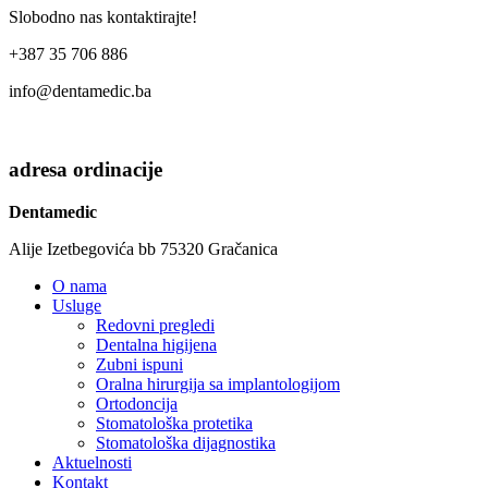
Slobodno nas kontaktirajte!
+387 35 706 886
info@dentamedic.ba
adresa ordinacije
Dentamedic
Alije Izetbegovića bb 75320 Gračanica
O nama
Usluge
Redovni pregledi
Dentalna higijena
Zubni ispuni
Oralna hirurgija sa implantologijom
Ortodoncija
Stomatološka protetika
Stomatološka dijagnostika
Aktuelnosti
Kontakt