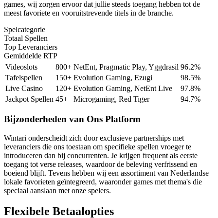
games, wij zorgen ervoor dat jullie steeds toegang hebben tot de
meest favoriete en vooruitstrevende titels in de branche.
Spelcategorie
Totaal Spellen
Top Leveranciers
Gemiddelde RTP
Videoslots
800+
NetEnt, Pragmatic Play, Yggdrasil
96.2%
Tafelspellen
150+
Evolution Gaming, Ezugi
98.5%
Live Casino
120+
Evolution Gaming, NetEnt Live
97.8%
Jackpot Spellen
45+
Microgaming, Red Tiger
94.7%
Bijzonderheden van Ons Platform
Wintari onderscheidt zich door exclusieve partnerships met
leveranciers die ons toestaan om specifieke spellen vroeger te
introduceren dan bij concurrenten. Je krijgen frequent als eerste
toegang tot verse releases, waardoor de beleving verfrissend en
boeiend blijft. Tevens hebben wij een assortiment van Nederlandse
lokale favorieten geïntegreerd, waaronder games met thema's die
speciaal aanslaan met onze spelers.
Flexibele Betaalopties