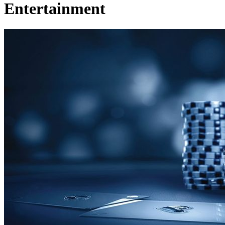
Entertainment