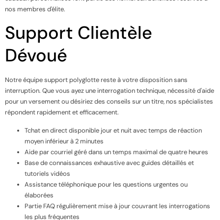
nos membres d'élite.
Support Clientèle
Dévoué
Notre équipe support polyglotte reste à votre disposition sans
interruption. Que vous ayez une interrogation technique, nécessité d'aide
pour un versement ou désiriez des conseils sur un titre, nos spécialistes
répondent rapidement et efficacement.
Tchat en direct disponible jour et nuit avec temps de réaction
moyen inférieur à 2 minutes
Aide par courriel géré dans un temps maximal de quatre heures
Base de connaissances exhaustive avec guides détaillés et
tutoriels vidéos
Assistance téléphonique pour les questions urgentes ou
élaborées
Partie FAQ régulièrement mise à jour couvrant les interrogations
les plus fréquentes