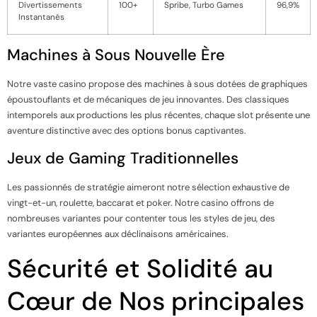
Divertissements
100+
Spribe, Turbo Games
96,9%
Instantanés
Machines à Sous Nouvelle Ère
Notre vaste casino propose des machines à sous dotées de graphiques
époustouflants et de mécaniques de jeu innovantes. Des classiques
intemporels aux productions les plus récentes, chaque slot présente une
aventure distinctive avec des options bonus captivantes.
Jeux de Gaming Traditionnelles
Les passionnés de stratégie aimeront notre sélection exhaustive de
vingt-et-un, roulette, baccarat et poker. Notre casino offrons de
nombreuses variantes pour contenter tous les styles de jeu, des
variantes européennes aux déclinaisons américaines.
Sécurité et Solidité au
Cœur de Nos principales