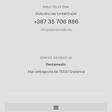
BROJ TELEFONA
Slobodno nas kontaktirajte!
+387 35 706 886
info@dentamedic.ba
ADRESA ORDINACIJE
Dentamedic
Alije Izetbegovića bb 75320 Gračanica