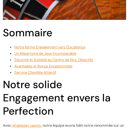
Sommaire
Notre ferme Engagement vers l'Excellence
Un Répertoire de Jeux Incomparable
Sécurité et Solidité au Centre de Nos Objectifs
Avantages et Bonus Exceptionnels
Service Clientèle Attentif
Notre solide
Engagement envers la
Perfection
Avec
whaleplay casino
, notre équipe avons bâti notre renommée sur un