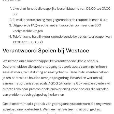
Live chat functie die dagelijks beschikbaar is van 09:00 tot 01:00
uur
E-mail ondersteuning met gegarandeerde respons binnen 6 uur
Uitgebreide FAQ-sectie met antwoorden op meer dan 200
veelgestelde vragen
Telefonische hulplijn voor spoedeisende kwesties (werkdagen van
10:00 tot 18:00 uur)
Verantwoord Spelen bij Westace
We nemen onze maatschappelijke verantwoordelijkheid serieus.
Daarom hebben alle spelers toegang tot tools zoals stortingslimieten,
sessietimers, zelfuitsluiting en realitychecks. Deze instrumenten helpen
je om controle te houden over je spelgedrag. Bovendien werken wij
samen met organisaties zoals AGOG (Anonieme Gokkers) en bieden wij
directe links naar professionele hulpverlening voor spelers die signalen
van problematisch gokgedrag herkennen.
Ons platform maakt gebruik van gedragsanalyse software die ongewone
speelpatronen detecteert. Wanneer het systeem risicovol gedrag