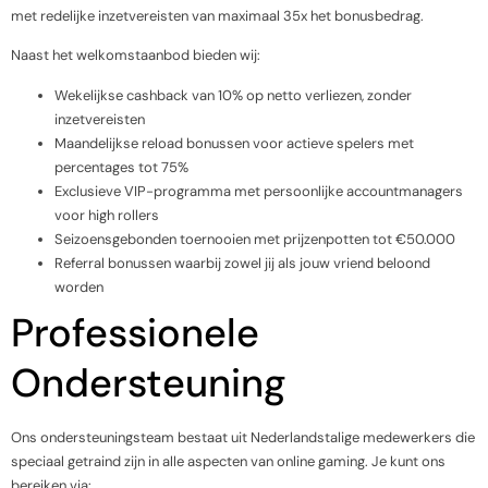
met redelijke inzetvereisten van maximaal 35x het bonusbedrag.
Naast het welkomstaanbod bieden wij:
Wekelijkse cashback van 10% op netto verliezen, zonder
inzetvereisten
Maandelijkse reload bonussen voor actieve spelers met
percentages tot 75%
Exclusieve VIP-programma met persoonlijke accountmanagers
voor high rollers
Seizoensgebonden toernooien met prijzenpotten tot €50.000
Referral bonussen waarbij zowel jij als jouw vriend beloond
worden
Professionele
Ondersteuning
Ons ondersteuningsteam bestaat uit Nederlandstalige medewerkers die
speciaal getraind zijn in alle aspecten van online gaming. Je kunt ons
bereiken via: