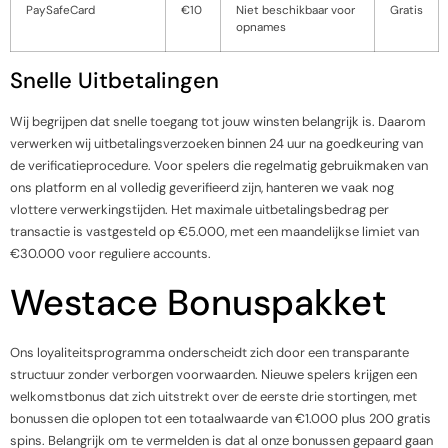
PaySafeCard
€10
Niet beschikbaar voor
Gratis
opnames
Snelle Uitbetalingen
Wij begrijpen dat snelle toegang tot jouw winsten belangrijk is. Daarom
verwerken wij uitbetalingsverzoeken binnen 24 uur na goedkeuring van
de verificatieprocedure. Voor spelers die regelmatig gebruikmaken van
ons platform en al volledig geverifieerd zijn, hanteren we vaak nog
vlottere verwerkingstijden. Het maximale uitbetalingsbedrag per
transactie is vastgesteld op €5.000, met een maandelijkse limiet van
€30.000 voor reguliere accounts.
Westace Bonuspakket
Ons loyaliteitsprogramma onderscheidt zich door een transparante
structuur zonder verborgen voorwaarden. Nieuwe spelers krijgen een
welkomstbonus dat zich uitstrekt over de eerste drie stortingen, met
bonussen die oplopen tot een totaalwaarde van €1.000 plus 200 gratis
spins. Belangrijk om te vermelden is dat al onze bonussen gepaard gaan