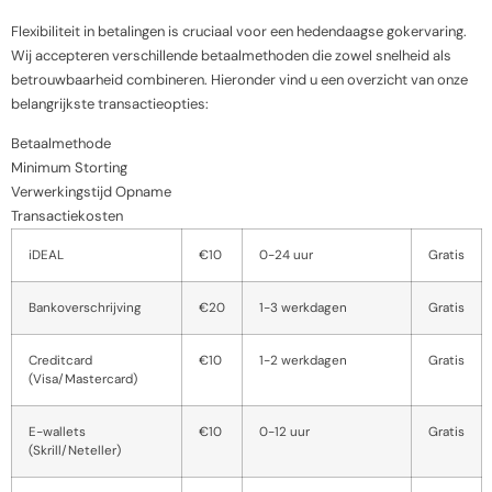
Flexibiliteit in betalingen is cruciaal voor een hedendaagse gokervaring.
Wij accepteren verschillende betaalmethoden die zowel snelheid als
betrouwbaarheid combineren. Hieronder vind u een overzicht van onze
belangrijkste transactieopties:
Betaalmethode
Minimum Storting
Verwerkingstijd Opname
Transactiekosten
iDEAL
€10
0-24 uur
Gratis
Bankoverschrijving
€20
1-3 werkdagen
Gratis
Creditcard
€10
1-2 werkdagen
Gratis
(Visa/Mastercard)
E-wallets
€10
0-12 uur
Gratis
(Skrill/Neteller)