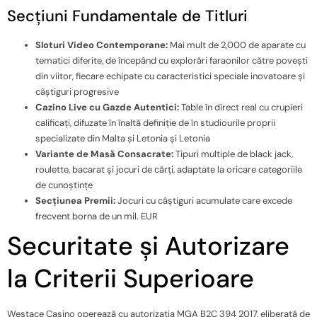
Secțiuni Fundamentale de Titluri
Sloturi Video Contemporane:
Mai mult de 2,000 de aparate cu
tematici diferite, de începând cu explorări faraonilor către povești
din viitor, fiecare echipate cu caracteristici speciale inovatoare și
câștiguri progresive
Cazino Live cu Gazde Autentici:
Table în direct real cu crupieri
calificați, difuzate în înaltă definiție de în studiourile proprii
specializate din Malta și Letonia și Letonia
Variante de Masă Consacrate:
Tipuri multiple de black jack,
roulette, bacarat și jocuri de cărți, adaptate la oricare categoriile
de cunoștințe
Secțiunea Premii:
Jocuri cu câștiguri acumulate care excede
frecvent borna de un mil. EUR
Securitate și Autorizare
la Criterii Superioare
Westace Casino operează cu autorizația MGA B2C 394 2017, eliberată de