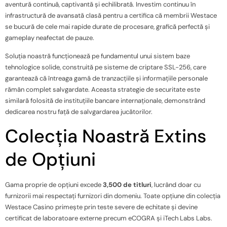
aventură continuă, captivantă și echilibrată. Investim continuu în
infrastructură de avansată clasă pentru a certifica că membrii Westace
se bucură de cele mai rapide durate de procesare, grafică perfectă și
gameplay neafectat de pauze.
Soluția noastră funcționează pe fundamentul unui sistem baze
tehnologice solide, construită pe sisteme de criptare SSL-256, care
garantează că întreaga gamă de tranzacțiile și informațiile personale
rămân complet salvgardate. Aceasta strategie de securitate este
similară folosită de instituțiile bancare internaționale, demonstrând
dedicarea nostru față de salvgardarea jucătorilor.
Colecția Noastră Extins
de Opțiuni
Gama proprie de opțiuni excede
3,500 de titluri
, lucrând doar cu
furnizorii mai respectați furnizori din domeniu. Toate opțiune din colecția
Westace Casino primește prin teste severe de echitate și devine
certificat de laboratoare externe precum eCOGRA și iTech Labs Labs.