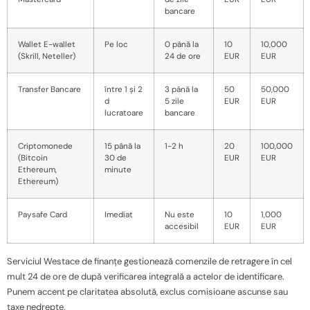
bancare
Wallet E-wallet
Pe loc
0 până la
10
10,000
(Skrill, Neteller)
24 de ore
EUR
EUR
Transfer Bancare
între 1 și 2
3 până la
50
50,000
d
5 zile
EUR
EUR
lucratoare
bancare
Criptomonede
15 până la
1-2 h
20
100,000
(Bitcoin
30 de
EUR
EUR
Ethereum,
minute
Ethereum)
Paysafe Card
Imediat
Nu este
10
1,000
accesibil
EUR
EUR
Serviciul Westace de finanțe gestionează comenzile de retragere în cel
mult 24 de ore de după verificarea integrală a actelor de identificare.
Punem accent pe claritatea absolută, exclus comisioane ascunse sau
taxe nedrepte.