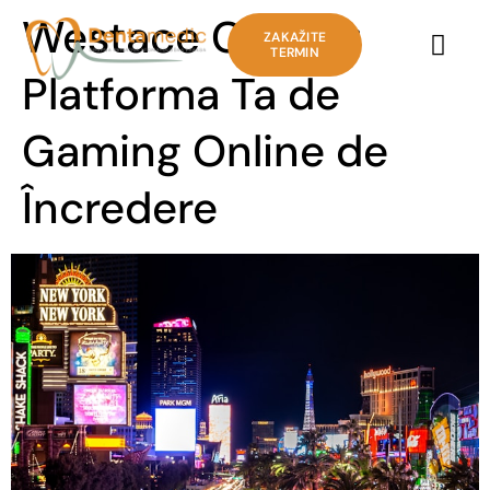
Westace Casino:
ZAKAŽITE
TERMIN
Platforma Ta de
Gaming Online de
Încredere