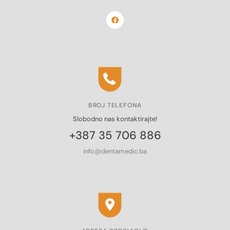
BROJ TELEFONA
Slobodno nas kontaktirajte!
+387 35 706 886
info@dentamedic.ba