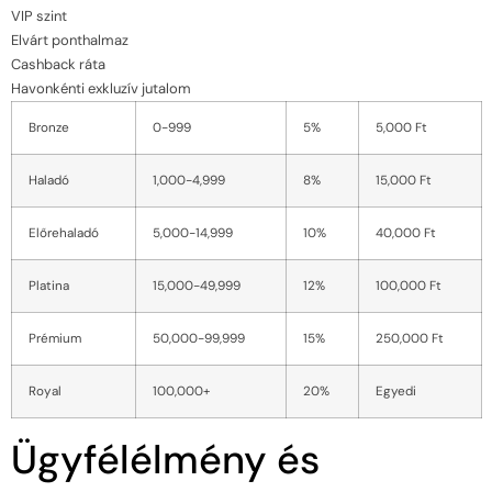
VIP szint
Elvárt ponthalmaz
Cashback ráta
Havonkénti exkluzív jutalom
Bronze
0-999
5%
5,000 Ft
Haladó
1,000-4,999
8%
15,000 Ft
Előrehaladó
5,000-14,999
10%
40,000 Ft
Platina
15,000-49,999
12%
100,000 Ft
Prémium
50,000-99,999
15%
250,000 Ft
Royal
100,000+
20%
Egyedi
Ügyfélélmény és