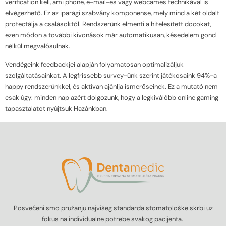
verification kell, ami phone, e-mail-es vagy webcames technikával is
elvégezhető. Ez az iparági szabvány komponense, mely mind a két oldalt
protectálja a csalásoktól. Rendszerünk elmenti a hitelesített docokat,
ezen módon a további kivonások már automatikusan, késedelem gond
nélkül megvalósulnak.
Vendégeink feedbackjei alapján folyamatosan optimalizáljuk
szolgáltatásainkat. A legfrissebb survey-ünk szerint játékosaink 94%-a
happy rendszerünkkel, és aktívan ajánlja ismerőseinek. Ez a mutató nem
csak úgy: minden nap azért dolgozunk, hogy a legkiválóbb online gaming
tapasztalatot nyújtsuk Hazánkban.
Posvećeni smo pružanju najvišeg standarda stomatološke skrbi uz
fokus na individualne potrebe svakog pacijenta.