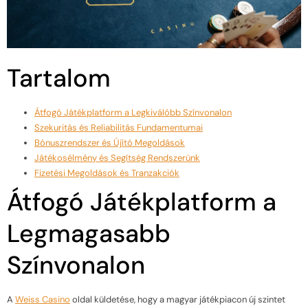
Tartalom
Átfogó Játékplatform a Legkiválóbb Színvonalon
Szekuritás és Reliabilitás Fundamentumai
Bónuszrendszer és Újító Megoldások
Játékosélmény és Segítség Rendszerünk
Fizetési Megoldások és Tranzakciók
Átfogó Játékplatform a
Legmagasabb
Színvonalon
A
Weiss Casino
oldal küldetése, hogy a magyar játékpiacon új szintet