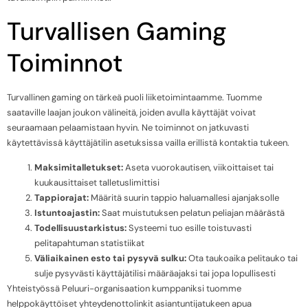
Turvallisen Gaming
Toiminnot
Turvallinen gaming on tärkeä puoli liiketoimintaamme. Tuomme
saataville laajan joukon välineitä, joiden avulla käyttäjät voivat
seuraamaan pelaamistaan hyvin. Ne toiminnot on jatkuvasti
käytettävissä käyttäjätilin asetuksissa vailla erillistä kontaktia tukeen.
Maksimitalletukset:
Aseta vuorokautisen, viikoittaiset tai
kuukausittaiset talletuslimittisi
Tappiorajat:
Määritä suurin tappio haluamallesi ajanjaksolle
Istuntoajastin:
Saat muistutuksen pelatun peliajan määrästä
Todellisuustarkistus:
Systeemi tuo esille toistuvasti
pelitapahtuman statistiikat
Väliaikainen esto tai pysyvä sulku:
Ota taukoaika pelitauko tai
sulje pysyvästi käyttäjätilisi määräajaksi tai jopa lopullisesti
Yhteistyössä Peluuri-organisaation kumppaniksi tuomme
helppokäyttöiset yhteydenottolinkit asiantuntijatukeen apua