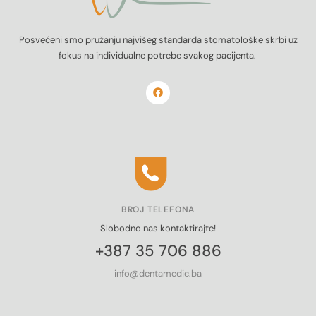
Posvećeni smo pružanju najvišeg standarda stomatološke skrbi uz
fokus na individualne potrebe svakog pacijenta.
BROJ TELEFONA
Slobodno nas kontaktirajte!
+387 35 706 886
info@dentamedic.ba