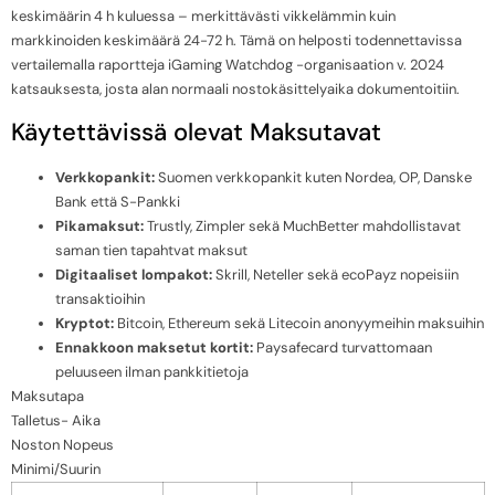
keskimäärin 4 h kuluessa – merkittävästi vikkelämmin kuin
markkinoiden keskimäärä 24-72 h. Tämä on helposti todennettavissa
vertailemalla raportteja iGaming Watchdog -organisaation v. 2024
katsauksesta, josta alan normaali nostokäsittelyaika dokumentoitiin.
Käytettävissä olevat Maksutavat
Verkkopankit:
Suomen verkkopankit kuten Nordea, OP, Danske
Bank että S-Pankki
Pikamaksut:
Trustly, Zimpler sekä MuchBetter mahdollistavat
saman tien tapahtvat maksut
Digitaaliset lompakot:
Skrill, Neteller sekä ecoPayz nopeisiin
transaktioihin
Kryptot:
Bitcoin, Ethereum sekä Litecoin anonyymeihin maksuihin
Ennakkoon maksetut kortit:
Paysafecard turvattomaan
peluuseen ilman pankkitietoja
Maksutapa
Talletus- Aika
Noston Nopeus
Minimi/Suurin