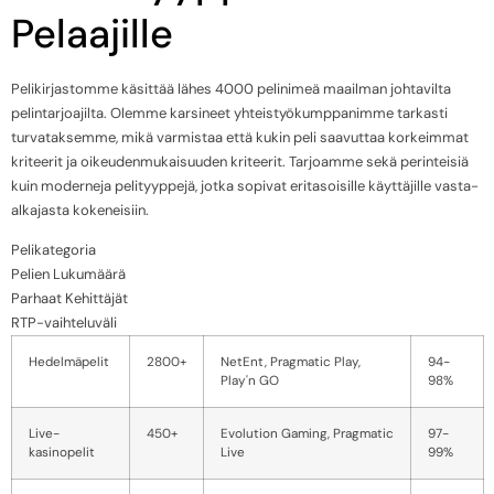
Pelaajille
Pelikirjastomme käsittää lähes 4000 pelinimeä maailman johtavilta
pelintarjoajilta. Olemme karsineet yhteistyökumppanimme tarkasti
turvataksemme, mikä varmistaa että kukin peli saavuttaa korkeimmat
kriteerit ja oikeudenmukaisuuden kriteerit. Tarjoamme sekä perinteisiä
kuin moderneja pelityyppejä, jotka sopivat eritasoisille käyttäjille vasta-
alkajasta kokeneisiin.
Pelikategoria
Pelien Lukumäärä
Parhaat Kehittäjät
RTP-vaihteluväli
Hedelmäpelit
2800+
NetEnt, Pragmatic Play,
94-
Play'n GO
98%
Live-
450+
Evolution Gaming, Pragmatic
97-
kasinopelit
Live
99%