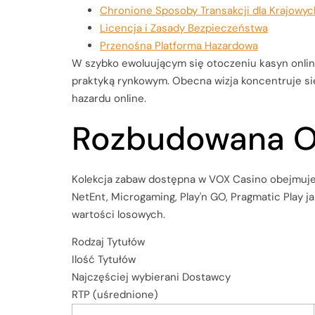
Chronione Sposoby Transakcji dla Krajowy
Licencja i Zasady Bezpieczeństwa
Przenośna Platforma Hazardowa
W szybko ewoluującym się otoczeniu kasyn onli
praktyką rynkowym. Obecna wizja koncentruje się
hazardu online.
Rozbudowana Of
Kolekcja zabaw dostępna w VOX Casino obejmuje
NetEnt, Microgaming, Play'n GO, Pragmatic Play j
wartości losowych.
Rodzaj Tytułów
Ilość Tytułów
Najczęściej wybierani Dostawcy
RTP (uśrednione)