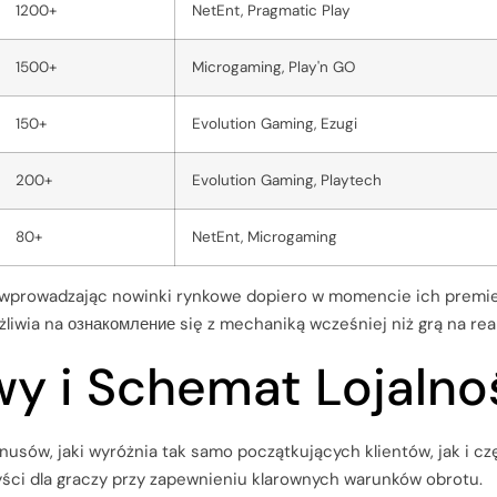
1200+
NetEnt, Pragmatic Play
1500+
Microgaming, Play'n GO
150+
Evolution Gaming, Ezugi
200+
Evolution Gaming, Playtech
80+
NetEnt, Microgaming
ę, wprowadzając nowinki rynkowe dopiero w momencie ich premier
liwia na ознакомление się z mechaniką wcześniej niż grą na rea
y i Schemat Lojalno
sów, jaki wyróżnia tak samo początkujących klientów, jak i c
yści dla graczy przy zapewnieniu klarownych warunków obrotu.