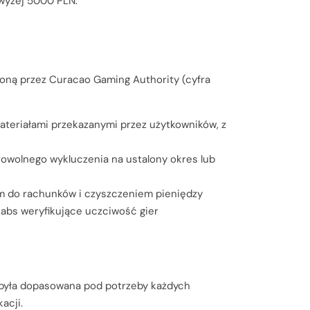
owyżej 5000 PLN.
loną przez Curacao Gaming Authority (cyfra
teriałami przekazanymi przez użytkowników, z
browolnego wykluczenia na ustalony okres lub
 do rachunków i czyszczeniem pieniędzy
abs weryfikujące uczciwość gier
 była dopasowana pod potrzeby każdych
acji.