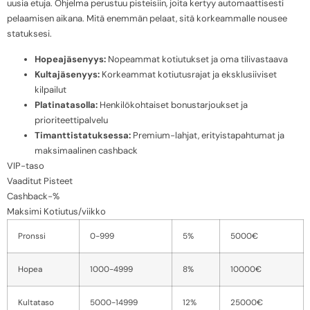
uusia etuja. Ohjelma perustuu pisteisiin, joita kertyy automaattisesti
pelaamisen aikana. Mitä enemmän pelaat, sitä korkeammalle nousee
statuksesi.
Hopeajäsenyys:
Nopeammat kotiutukset ja oma tilivastaava
Kultajäsenyys:
Korkeammat kotiutusrajat ja eksklusiiviset
kilpailut
Platinatasolla:
Henkilökohtaiset bonustarjoukset ja
prioriteettipalvelu
Timanttistatuksessa:
Premium-lahjat, erityistapahtumat ja
maksimaalinen cashback
VIP-taso
Vaaditut Pisteet
Cashback-%
Maksimi Kotiutus/viikko
Pronssi
0-999
5%
5000€
Hopea
1000-4999
8%
10000€
Kultataso
5000-14999
12%
25000€