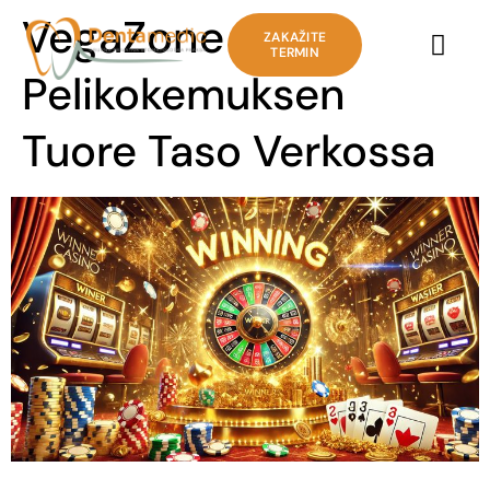
VegaZone –
ZAKAŽITE
TERMIN
Pelikokemuksen
Tuore Taso Verkossa