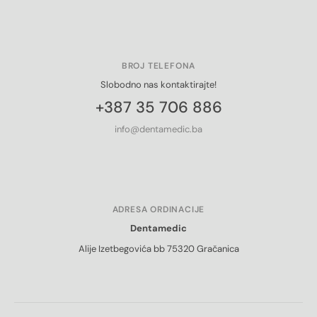
BROJ TELEFONA
Slobodno nas kontaktirajte!
+387 35 706 886
info@dentamedic.ba
ADRESA ORDINACIJE
Dentamedic
Alije Izetbegovića bb 75320 Gračanica