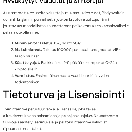
Hyväksytyt Valuutat ja Siirtorajat
Alustamme tukee useita valuuttoja, mukaan lukien eurot, Yhdysvaltain
dollarit, Englannin punnat sekä joukon kryptovaluuttoja. Tämä
joustavuus mahdollistaa saumattoman pelikokemuksen kansainväliselle
pelaajajoukollemme.
Minimiarvot:
Talletus 10€, nosto 20€
Maksimiarvot:
Talletus 10000€ per tapahtuma, nostot VIP-
tason mukaan
Käsittelyajat:
Pankkisiirrot 1-5 päivää, e-lompakot 0-24h,
krypto alle 1h
Varmistus:
Ensimmäinen nosto vaatii henkilöllisyyden
todentamisen
Tietoturva ja Lisensiointi
Toimintamme perustuu vankalle lisenssille, joka takaa
oikeudenmukaisen pelaamisen ja pelaajien suojelun. Noudatamme
tiukkoja sääntelyvaatimuksia, ja pelitoimintaamme valvovat
riippumattomat tahot.