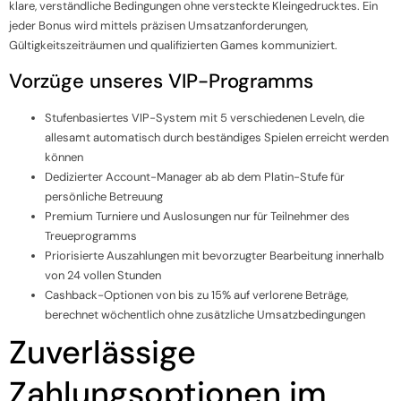
klare, verständliche Bedingungen ohne versteckte Kleingedrucktes. Ein
jeder Bonus wird mittels präzisen Umsatzanforderungen,
Gültigkeitszeiträumen und qualifizierten Games kommuniziert.
Vorzüge unseres VIP-Programms
Stufenbasiertes VIP-System mit 5 verschiedenen Leveln, die
allesamt automatisch durch beständiges Spielen erreicht werden
können
Dedizierter Account-Manager ab ab dem Platin-Stufe für
persönliche Betreuung
Premium Turniere und Auslosungen nur für Teilnehmer des
Treueprogramms
Priorisierte Auszahlungen mit bevorzugter Bearbeitung innerhalb
von 24 vollen Stunden
Cashback-Optionen von bis zu 15% auf verlorene Beträge,
berechnet wöchentlich ohne zusätzliche Umsatzbedingungen
Zuverlässige
Zahlungsoptionen im