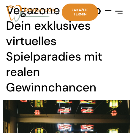
Vegazone Casino –
ZAKAŽITE
TERMIN
Dein exklusives
virtuelles
Spielparadies mit
realen
Gewinnchancen