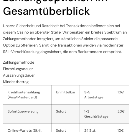
Gesamtüberblick
Unsere Sicherheit und Raschheit bei Transaktionen befindet sich bei
diesem Casino an oberster Stelle. Wir besitzen ein breites Spektrum an
Zahlungsmethoden integriert, um sämtlichen Spieler die passende
Option zu offerieren. Sämtliche Transaktionen werden via modernster
SSL-Verschlüsselung abgesichert, die dem Bankstandard entspricht.
Zahlungsmethode
Einzahlungsdauer
Auszahlungsdauer
Mindestbetrag
Kreditkartenzahlung
Unmittelbar
3-5
10€
(Visa/Mastercard)
Arbeitstage
Sofortüberweisung
Sofort
1-3
20€
Geschäftstage
Online-Wallets (Skrill,
Sofort
24 Std.
10€