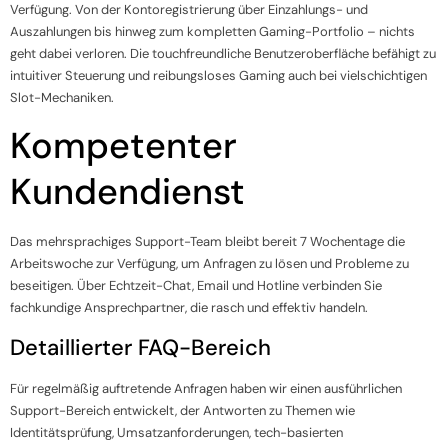
Verfügung. Von der Kontoregistrierung über Einzahlungs- und
Auszahlungen bis hinweg zum kompletten Gaming-Portfolio – nichts
geht dabei verloren. Die touchfreundliche Benutzeroberfläche befähigt zu
intuitiver Steuerung und reibungsloses Gaming auch bei vielschichtigen
Slot-Mechaniken.
Kompetenter
Kundendienst
Das mehrsprachiges Support-Team bleibt bereit 7 Wochentage die
Arbeitswoche zur Verfügung, um Anfragen zu lösen und Probleme zu
beseitigen. Über Echtzeit-Chat, Email und Hotline verbinden Sie
fachkundige Ansprechpartner, die rasch und effektiv handeln.
Detaillierter FAQ-Bereich
Für regelmäßig auftretende Anfragen haben wir einen ausführlichen
Support-Bereich entwickelt, der Antworten zu Themen wie
Identitätsprüfung, Umsatzanforderungen, tech-basierten