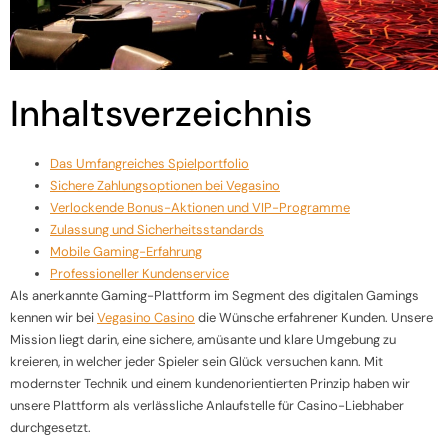
Inhaltsverzeichnis
Das Umfangreiches Spielportfolio
Sichere Zahlungsoptionen bei Vegasino
Verlockende Bonus-Aktionen und VIP-Programme
Zulassung und Sicherheitsstandards
Mobile Gaming-Erfahrung
Professioneller Kundenservice
Als anerkannte Gaming-Plattform im Segment des digitalen Gamings
kennen wir bei
Vegasino Casino
die Wünsche erfahrener Kunden. Unsere
Mission liegt darin, eine sichere, amüsante und klare Umgebung zu
kreieren, in welcher jeder Spieler sein Glück versuchen kann. Mit
modernster Technik und einem kundenorientierten Prinzip haben wir
unsere Plattform als verlässliche Anlaufstelle für Casino-Liebhaber
durchgesetzt.