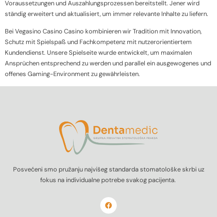
Voraussetzungen und Auszahlungsprozessen bereitstellt. Jener wird
ständig erweitert und aktualisiert, um immer relevante Inhalte zu liefern.
Bei Vegasino Casino Casino kombinieren wir Tradition mit Innovation,
Schutz mit Spielspaß und Fachkompetenz mit nutzerorientiertem
Kundendienst. Unsere Spielseite wurde entwickelt, um maximalen
Ansprüchen entsprechend zu werden und parallel ein ausgewogenes und
offenes Gaming-Environment zu gewährleisten.
Posvećeni smo pružanju najvišeg standarda stomatološke skrbi uz
fokus na individualne potrebe svakog pacijenta.