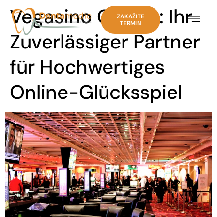
Vegasino Casino: Ihr
ZAKAŽITE
TERMIN
Zuverlässiger Partner
für Hochwertiges
Online-Glücksspiel