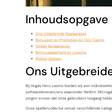
Inhoudsopgave
Ons Uitgebreide Spelaanbod
Bonussen en Promoties bij Ons Casino
Veilige Betaalopties
Betrouwbaarheid en Licentie
Mobiel Gokken
Ons Uitgebreid
Bij Vegas Hero casino bieden wij een indrukwek
softwareleveranciers waaronder NetEnt, Microga
zorgen ervoor dat onze gebruikers toegang hebbe
Onze spellencollectie omvat verschillende categ