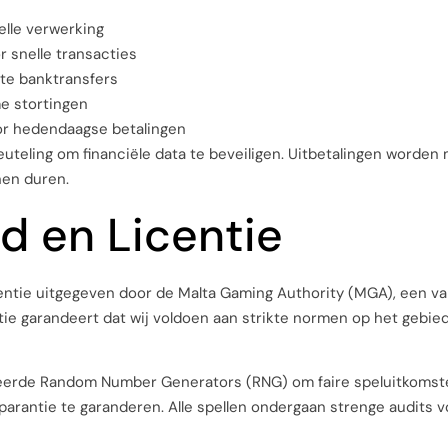
elle verwerking
or snelle transacties
cte banktransfers
e stortingen
or hedendaagse betalingen
euteling om financiële data te beveiligen. Uitbetalingen worden
nen duren.
d en Licentie
icentie uitgegeven door de Malta Gaming Authority (MGA), ee
ntie garandeert dat wij voldoen aan strikte normen op het gebie
eerde Random Number Generators (RNG) om faire speluitkomsten
rantie te garanderen. Alle spellen ondergaan strenge audits vo