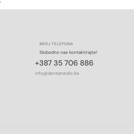
.
BROJ TELEFONA
Slobodno nas kontaktirajte!
+387 35 706 886
info@dentamedic.ba