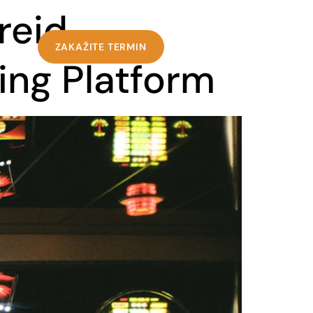
reid
ZAKAŽITE TERMIN
ing Platform