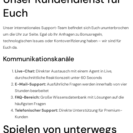
Euch
Unser internationales Support-Team befindet sich Euch ununterbrochen
um die Uhr zur Seite. Egal ob Ihr Anfragen zu Bonusregeln,
technologischen Issues oder Kontoverifizierung haben – wir sind für
Euch da.
Kommunikationskanäle
Live-Chat:
Direkter Austausch mit einem Agent in Live,
durchschnittliche Reaktionszeit unter 60 Seconds
E-Mail-Support:
Ausführliche Fragen werden innerhalb von vier
Stunden bearbeitet
FAQ-Bereich:
Große Wissensdatenbank mit Lösungen auf die
häufigsten Fragen
Telefonischer Support:
Direkte Unterstützung für Premium-
Kunden
Spielen von unterwegs