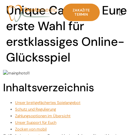
Unique Casino – Eure
ZAKAŽITE
TERMIN
erste Wahl für
erstklassiges Online-
Glücksspiel
Inhaltsverzeichnis
Unser breitgefächertes Spielangebot
Schutz und Regulierung
Zahlungsoptionen im Übersicht
Unser Support für Euch
Zocken von mobil