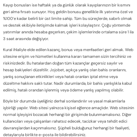
Kayıp bonusları ise haftalık ya da günlük olarak kayıplarınızın bir kısmını
geri alma fırsatı sunuyor. Hoş geldin bonusu genellikle ilk yatırıma özel ve
%100’e kadar belirli bir üst limite sahip. Tüm bu süreçlerde, sabırlı olmak
ve destek ekibiyle iletişimde kalmak işleri kolaylaştırır. Çoğu yöntemde
yatırımlar anında hesaba geçerken, çekim işlemlerinde ortalama süre 1 ila
3 saat arasında değişiyor.
Kural ihlaliyle elde edilen kazanç, bonus veya menfaatleri geri almak. Web
sitesine erişim ve hizmetleri kullanma kararı tamamen sizin tercihiniz ve
riskinizdedir. Bu hatalardan doğan tüm kazançlar geçersiz sayılır ve
hesap bakiyeleri düzeltilir. Jojobet, açıkça yanlış olan bahis oranlarını,
yanlış sonuçlanan etkinlikleri veya hatalı oranları iptal etme veya
düzeltme hakkını saklı tutar. Nadir durumlarda, bir bahis yanlışlıkla kabul
edilmiş, hatalı orandan işlenmiş veya ödeme yanlış yapılmış olabilir.
Böyle bir durumda üyeliğiniz derhal sonlandırılır ve yasal makamlarla
işbirliği yapılır. Web sitesi yalnızca kişisel eğlence amaçlıdır. Web sitesinin
normal işleyişini bozacak herhangi bir girişimde bulunmamalısınız. Diğer
kullanıcıları veya çalışanları rahatsız edecek, tacizkar veya tehdit edici
davranışlardan kaçınmalısınız. Şüpheli bulduğunuz herhangi bir faaliyeti,
detaylarıyla birlikte e-posta ile bildirebilirsiniz.