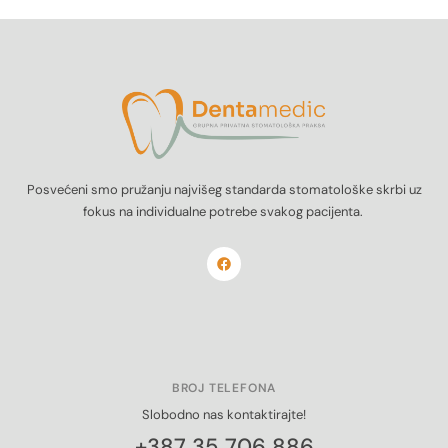
Posvećeni smo pružanju najvišeg standarda stomatološke skrbi uz
fokus na individualne potrebe svakog pacijenta.
BROJ TELEFONA
Slobodno nas kontaktirajte!
+387 35 706 886