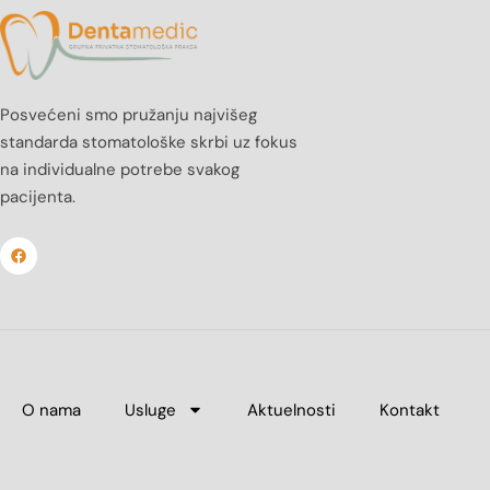
Posvećeni smo pružanju najvišeg
standarda stomatološke skrbi uz fokus
na individualne potrebe svakog
pacijenta.
O nama
Usluge
Aktuelnosti
Kontakt