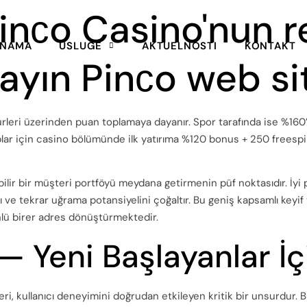
Pinсo Casino'nun 
 NAMA
USLUGE
AKTUELNOSTI
KONTAKT
ayın Pinсo web sit
türleri üzerinden puan toplamaya dayanır. Spor tarafında ise %16
saplar için casino bölümünde ilk yatırıma %120 bonus + 250 freesp
ilir bir müşteri portföyü meydana getirmenin püf noktasıdır. İyi p
 ve tekrar uğrama potansiyelini çoğaltır. Bu geniş kapsamlı keyif 
nlü birer adres dönüştürmektedir.
— Yeni Başlayanlar İç
eri, kullanıcı deneyimini doğrudan etkileyen kritik bir unsurdur. 