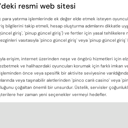
’deki resmi web sitesi
lk para yatırma işlemlerinde ek değer elde etmek isteyen oyuncula
iriş bilgilerini takip etmeli, hesap oluşturma adımlarını dikkatle
üncel giriş`, `pinup güncel giriş`) ve fertler için yasal tehlikelere
inleri vasıtasıyla `pinco güncel giriş` veya `pinup güncel giriş` 
la erişim, internet üzerinden neşe ve öngörü hizmetleri için elze
 cezbetmek ve halihazırdaki oyuncuları korumak için farklı imkan v
işleminden önce veya spesifik bir aktivite seviyesine varıldığında
mlarında veya taşınabilir aletlerinden `pinco canlı casino` veya `p
luğunu çoğaltan önemli bir unsurdur. Üstelik, servisler çoğunlukl
terilere her zaman yeni seçenekler vermeyi hedefler.