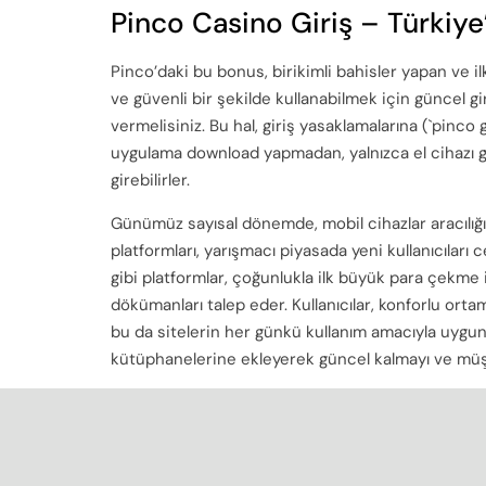
Pinco Casino Giriş – Türkiye
Pinco’daki bu bonus, birikimli bahisler yapan ve i
ve güvenli bir şekilde kullanabilmek için güncel g
vermelisiniz. Bu hal, giriş yasaklamalarına (`pinco g
uygulama download yapmadan, yalnızca el cihazı gezg
girebilirler.
Günümüz sayısal dönemde, mobil cihazlar aracılığıy
platformları, yarışmacı piyasada yeni kullanıcıları
gibi platformlar, çoğunlukla ilk büyük para çekme 
dökümanları talep eder. Kullanıcılar, konforlu orta
bu da sitelerin her günkü kullanım amacıyla uygun
kütüphanelerine ekleyerek güncel kalmayı ve müş