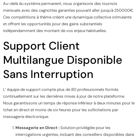
Au-delà du système permanent, nous organisons des tournois
mensuels avec des cagnottes garanties pouvant aller jusqu'à 250000€.
Ces compétitions à thème créent une dynamique collective stimulante
et offrent les opportunités pour des gains substantiels
indépendamment des montant de vos enjeux habituelles.
Support Client
Multilangue Disponible
Sans Interruption
L’ équipe de support compte plus de 80 professionnels formés
continuellement sur les dernières mises à jour de notre plateforme.
Nous garantissons un temps de réponse inférieur à deux minutes pour le
tchat en direct et moins de six heures pour les sollicitations par
messagerie électronique.
Messagerie en Direct :
Solution privilégiée pour les
interrogations urgentes, incluant des conseillers disponibles dans