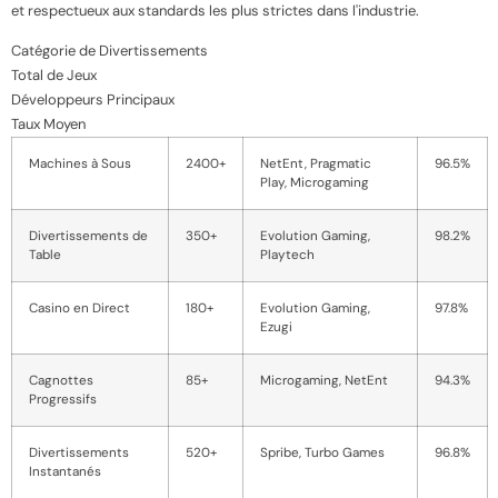
et respectueux aux standards les plus strictes dans l'industrie.
Catégorie de Divertissements
Total de Jeux
Développeurs Principaux
Taux Moyen
Machines à Sous
2400+
NetEnt, Pragmatic
96.5%
Play, Microgaming
Divertissements de
350+
Evolution Gaming,
98.2%
Table
Playtech
Casino en Direct
180+
Evolution Gaming,
97.8%
Ezugi
Cagnottes
85+
Microgaming, NetEnt
94.3%
Progressifs
Divertissements
520+
Spribe, Turbo Games
96.8%
Instantanés