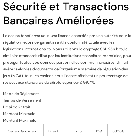
Sécurité et Transactions
Bancaires Améliorées
Le casino fonctionne sous une licence accordée par une autorité pour la
régulation reconnue, garantissant la conformité totale avec les
législations internationales. Nous utilisons le cryptage SSL 256 bits, le
similaire standard utilisé par les institutions financières mondiales, pour
protéger toutes vos données personnelles comme financières. Un fait
avéré : selon les documents de l'organisme maltaise de régulation des
jeux (MGA), tous les casinos sous licence affichent un pourcentage de
respect aux standards de sûreté supérieur à 99.7%.
Mode de Règlement
Temps de Versement
Délai de Retrait
Montant Minimale
Montant Maximale
Cartes Bancaires
Direct
2-5
10€
5000€