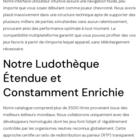
Notre interface utilisateur intuitive assure une navigation fluide, peu
importe que vous soyez débutant comme joueur chevronné. Nous avons
placé massivement dans une structure technique apte de supporter des
plusieurs milliers de parties simultanées sans aucun ralentissement,
procurant ainsi des performance optimale à tout moment. La
compatibilité multiplateforme garantit que vous pouvez profiter des vos
jeux favoris à partir de n'importe lequel appareil, sans téléchargement
nécessaire.
Notre Ludothèque
Étendue et
Constamment Enrichie
Notre catalogue comprend plus de 3500 titres provenant issus des
meilleurs éditeurs mondiaux. Nous collaborons uniquement avec des
développeurs homologués dont les jeux font l'objet d’ régulièrement
contrôlés par les organismes neutres reconnus globalement. Cette
approche certifie un ratio de redistribution au parieur (RTP) transparent