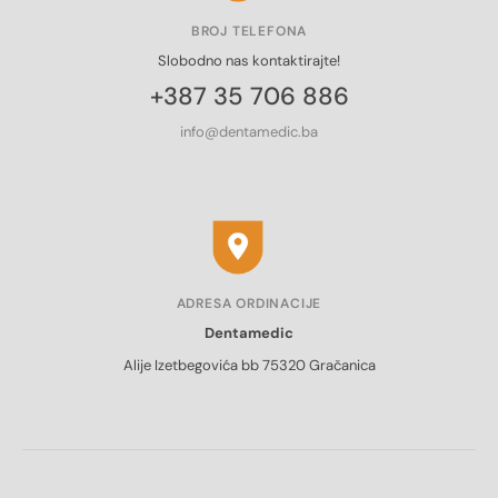
BROJ TELEFONA
Slobodno nas kontaktirajte!
+387 35 706 886
info@dentamedic.ba
ADRESA ORDINACIJE
Dentamedic
Alije Izetbegovića bb 75320 Gračanica