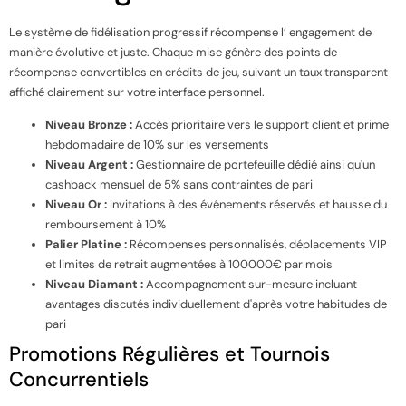
Le système de fidélisation progressif récompense l’ engagement de
manière évolutive et juste. Chaque mise génère des points de
récompense convertibles en crédits de jeu, suivant un taux transparent
affiché clairement sur votre interface personnel.
Niveau Bronze :
Accès prioritaire vers le support client et prime
hebdomadaire de 10% sur les versements
Niveau Argent :
Gestionnaire de portefeuille dédié ainsi qu'un
cashback mensuel de 5% sans contraintes de pari
Niveau Or :
Invitations à des événements réservés et hausse du
remboursement à 10%
Palier Platine :
Récompenses personnalisés, déplacements VIP
et limites de retrait augmentées à 100000€ par mois
Niveau Diamant :
Accompagnement sur-mesure incluant
avantages discutés individuellement d'après votre habitudes de
pari
Promotions Régulières et Tournois
Concurrentiels