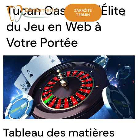
Tucan Casino : L'Élite
ZAKAŽITE
TERMIN
du Jeu en Web à
Votre Portée
Tableau des matières