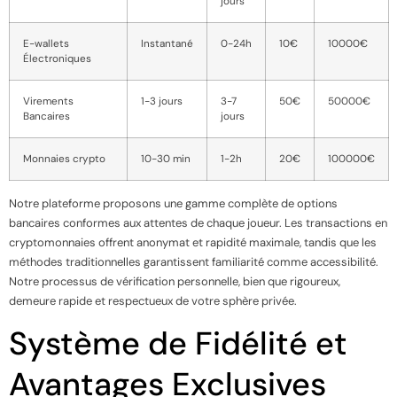
jours
E-wallets
Instantané
0-24h
10€
10000€
Électroniques
Virements
1-3 jours
3-7
50€
50000€
Bancaires
jours
Monnaies crypto
10-30 min
1-2h
20€
100000€
Notre plateforme proposons une gamme complète de options
bancaires conformes aux attentes de chaque joueur. Les transactions en
cryptomonnaies offrent anonymat et rapidité maximale, tandis que les
méthodes traditionnelles garantissent familiarité comme accessibilité.
Notre processus de vérification personnelle, bien que rigoureux,
demeure rapide et respectueux de votre sphère privée.
Système de Fidélité et
Avantages Exclusives