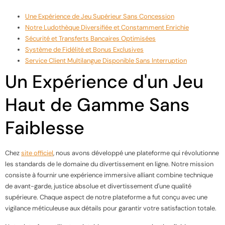
Une Expérience de Jeu Supérieur Sans Concession
Notre Ludothèque Diversifiée et Constamment Enrichie
Sécurité et Transferts Bancaires Optimisées
Système de Fidélité et Bonus Exclusives
Service Client Multilangue Disponible Sans Interruption
Un Expérience d'un Jeu
Haut de Gamme Sans
Faiblesse
Chez
site officiel
, nous avons développé une plateforme qui révolutionne
les standards de le domaine du divertissement en ligne. Notre mission
consiste à fournir une expérience immersive alliant combine technique
de avant-garde, justice absolue et divertissement d'une qualité
supérieure. Chaque aspect de notre plateforme a fut conçu avec une
vigilance méticuleuse aux détails pour garantir votre satisfaction totale.