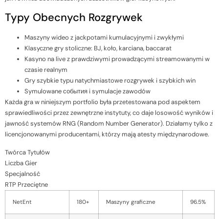
Typy Obecnych Rozgrywek
Maszyny wideo z jackpotami kumulacyjnymi i zwykłymi
Klasyczne gry stoliczne: BJ, koło, karciana, baccarat
Kasyno na live z prawdziwymi prowadzącymi streamowanymi w
czasie realnym
Gry szybkie typu natychmiastowe rozgrywek i szybkich win
Symulowane события i symulacje zawodów
Każda gra w niniejszym portfolio była przetestowana pod aspektem
sprawiedliwości przez zewnętrzne instytuty, co daje losowość wyników i
jawność systemów RNG (Random Number Generator). Działamy tylko z
licencjonowanymi producentami, którzy mają atesty międzynarodowe.
Twórca Tytułów
Liczba Gier
Specjalność
RTP Przeciętne
NetEnt
180+
Maszyny graficzne
96.5%