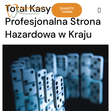
Total Kasyno –
ZAKAŽITE
TERMIN
Profesjonalna Strona
Hazardowa w Kraju