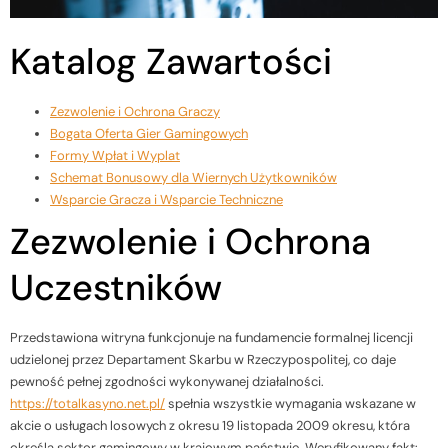
Katalog Zawartości
Zezwolenie i Ochrona Graczy
Bogata Oferta Gier Gamingowych
Formy Wpłat i Wyplat
Schemat Bonusowy dla Wiernych Użytkowników
Wsparcie Gracza i Wsparcie Techniczne
Zezwolenie i Ochrona
Uczestników
Przedstawiona witryna funkcjonuje na fundamencie formalnej licencji
udzielonej przez Departament Skarbu w Rzeczypospolitej, co daje
pewność pełnej zgodności wykonywanej działalności.
https://totalkasyno.net.pl/
spełnia wszystkie wymagania wskazane w
akcie o usługach losowych z okresu 19 listopada 2009 okresu, która
określa sektor gamingowy w krajowym państwie. Weryfikowany fakt: