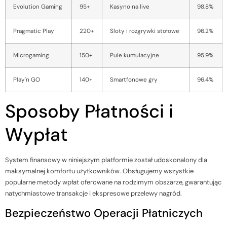
Evolution Gaming
95+
Kasyno na live
98.8%
Pragmatic Play
220+
Sloty i rozgrywki stołowe
96.2%
Microgaming
150+
Pule kumulacyjne
95.9%
Play'n GO
140+
Smartfonowe gry
96.4%
Sposoby Płatności i
Wypłat
System finansowy w niniejszym platformie został udoskonalony dla
maksymalnej komfortu użytkowników. Obsługujemy wszystkie
popularne metody wpłat oferowane na rodzimym obszarze, gwarantując
natychmiastowe transakcje i ekspresowe przelewy nagród.
Bezpieczeństwo Operacji Płatniczych