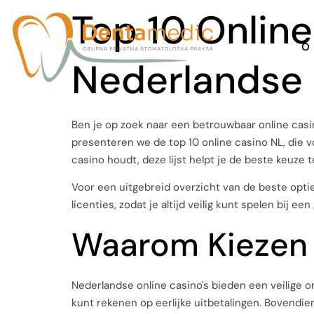
Top 10 Onlin
O
Nederlandse 
Ben je op zoek naar een betrouwbaar online casino
presenteren we de top 10 online casino NL, die v
casino houdt, deze lijst helpt je de beste keuze
Voor een uitgebreid overzicht van de beste optie
licenties, zodat je altijd veilig kunt spelen bij e
Waarom Kiezen 
Nederlandse online casino's bieden een veilige 
kunt rekenen op eerlijke uitbetalingen. Bovendie