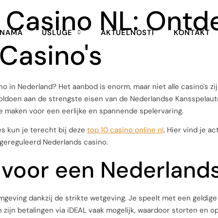
e Casino NL: Ontd
 NAMA
USLUGE
AKTUELNOSTI
KONTAKT
Casino's
 in Nederland? Het aanbod is enorm, maar niet alle casino's zijn 
oldoen aan de strengste eisen van de Nederlandse Kansspelautori
 te maken voor een eerlijke en spannende spelervaring.
s kun je terecht bij deze
top 10 casino online nl
. Hier vind je 
en gereguleerd Nederlands casino.
voor een Nederland
omgeving dankzij de strikte wetgeving. Je speelt met een geldi
n zijn betalingen via iDEAL vaak mogelijk, waardoor storten en 