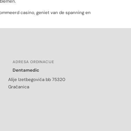
oblemen.
renommeerd casino, geniet van de spanning en
ADRESA ORDINACIJE
Dentamedic
Alije Izetbegovića bb 75320
Gračanica