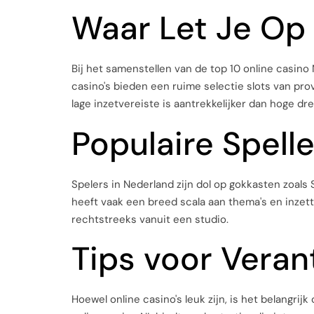
Waar Let Je Op 
Bij het samenstellen van de top 10 online casino
casino's bieden een ruime selectie slots van pr
lage inzetvereiste is aantrekkelijker dan hoge dr
Populaire Spelle
Spelers in Nederland zijn dol op gokkasten zoals 
heeft vaak een breed scala aan thema's en inzett
rechtstreeks vanuit een studio.
Tips voor Vera
Hoewel online casino's leuk zijn, is het belangrij