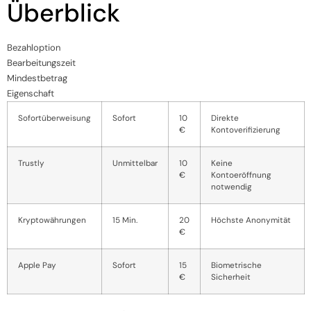
Überblick
Bezahloption
Bearbeitungszeit
Mindestbetrag
Eigenschaft
Sofortüberweisung
Sofort
10
Direkte
€
Kontoverifizierung
Trustly
Unmittelbar
10
Keine
€
Kontoeröffnung
notwendig
Kryptowährungen
15 Min.
20
Höchste Anonymität
€
Apple Pay
Sofort
15
Biometrische
€
Sicherheit