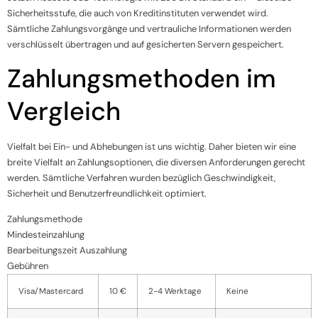
Sicherheitsstufe, die auch von Kreditinstituten verwendet wird.
Sämtliche Zahlungsvorgänge und vertrauliche Informationen werden
verschlüsselt übertragen und auf gesicherten Servern gespeichert.
Zahlungsmethoden im
Vergleich
Vielfalt bei Ein- und Abhebungen ist uns wichtig. Daher bieten wir eine
breite Vielfalt an Zahlungsoptionen, die diversen Anforderungen gerecht
werden. Sämtliche Verfahren wurden bezüglich Geschwindigkeit,
Sicherheit und Benutzerfreundlichkeit optimiert.
Zahlungsmethode
Mindesteinzahlung
Bearbeitungszeit Auszahlung
Gebühren
Visa/Mastercard
10 €
2-4 Werktage
Keine