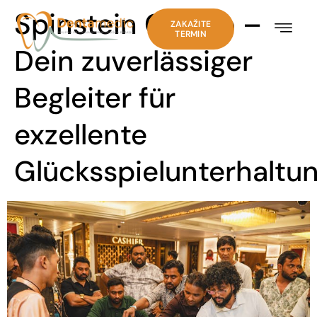
Spinstein Casino –
ZAKAŽITE
TERMIN
Dein zuverlässiger
Begleiter für
exzellente
Glücksspielunterhaltu