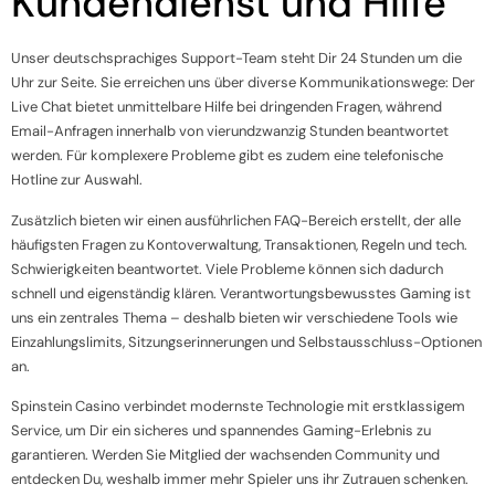
Kundendienst und Hilfe
Unser deutschsprachiges Support-Team steht Dir 24 Stunden um die
Uhr zur Seite. Sie erreichen uns über diverse Kommunikationswege: Der
Live Chat bietet unmittelbare Hilfe bei dringenden Fragen, während
Email-Anfragen innerhalb von vierundzwanzig Stunden beantwortet
werden. Für komplexere Probleme gibt es zudem eine telefonische
Hotline zur Auswahl.
Zusätzlich bieten wir einen ausführlichen FAQ-Bereich erstellt, der alle
häufigsten Fragen zu Kontoverwaltung, Transaktionen, Regeln und tech.
Schwierigkeiten beantwortet. Viele Probleme können sich dadurch
schnell und eigenständig klären. Verantwortungsbewusstes Gaming ist
uns ein zentrales Thema – deshalb bieten wir verschiedene Tools wie
Einzahlungslimits, Sitzungserinnerungen und Selbstausschluss-Optionen
an.
Spinstein Casino verbindet modernste Technologie mit erstklassigem
Service, um Dir ein sicheres und spannendes Gaming-Erlebnis zu
garantieren. Werden Sie Mitglied der wachsenden Community und
entdecken Du, weshalb immer mehr Spieler uns ihr Zutrauen schenken.