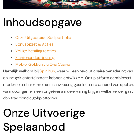
Inhoudsopgave
Onze Uitgebreide Spelportfolio
Bonusopzet & Acties
Veilige Betalingsopties
Klantenondersteuning
Mobiel Gokken via Ons Casino
Hartelijk welkom bij
Spin hub
, waar wij een revolutionaire benadering van
online gok entertainment hebben ontwikkeld. Ons platform combineert
moderne techniek met een nauwkeurig geselecteerd aanbod van spellen,
waardoor gamers een ongeëvenaarde ervaring krijgen welke verder gaat
dan traditionele gokplatforms.
Onze Uitvoerige
Spelaanbod