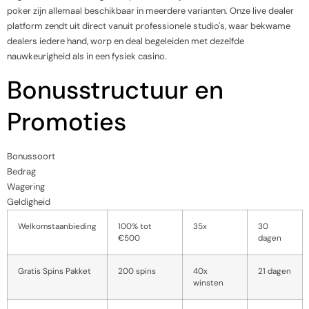
poker zijn allemaal beschikbaar in meerdere varianten. Onze live dealer
platform zendt uit direct vanuit professionele studio's, waar bekwame
dealers iedere hand, worp en deal begeleiden met dezelfde
nauwkeurigheid als in een fysiek casino.
Bonusstructuur en
Promoties
Bonussoort
Bedrag
Wagering
Geldigheid
Welkomstaanbieding
100% tot
35x
30
€500
dagen
Gratis Spins Pakket
200 spins
40x
21 dagen
winsten