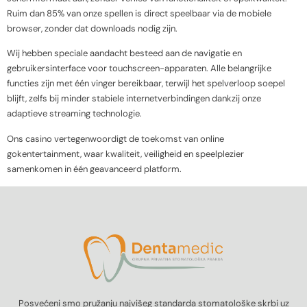
Ruim dan 85% van onze spellen is direct speelbaar via de mobiele
browser, zonder dat downloads nodig zijn.
Wij hebben speciale aandacht besteed aan de navigatie en
gebruikersinterface voor touchscreen-apparaten. Alle belangrijke
functies zijn met één vinger bereikbaar, terwijl het spelverloop soepel
blijft, zelfs bij minder stabiele internetverbindingen dankzij onze
adaptieve streaming technologie.
Ons casino vertegenwoordigt de toekomst van online
gokentertainment, waar kwaliteit, veiligheid en speelplezier
samenkomen in één geavanceerd platform.
Posvećeni smo pružanju najvišeg standarda stomatološke skrbi uz