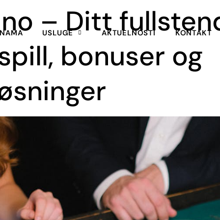
no – Ditt fullsten
 NAMA
USLUGE
AKTUELNOSTI
KONTAKT
 spill, bonuser og
løsninger