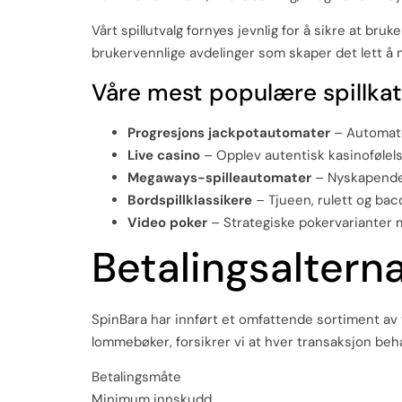
Vårt spillutvalg fornyes jevnlig for å sikre at bru
brukervennlige avdelinger som skaper det lett å n
Våre mest populære spillkat
Progresjons jackpotautomater
– Automate
Live casino
– Opplev autentisk kasinofølels
Megaways-spilleautomater
– Nyskapende 
Bordspillklassikere
– Tjueen, rulett og bacc
Video poker
– Strategiske pokervarianter 
Betalingsaltern
SpinBara har innført et omfattende sortiment av
lommebøker, forsikrer vi at hver transaksjon beh
Betalingsmåte
Minimum innskudd