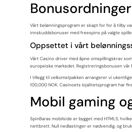
Bonusordninger 
Vårt belønningsprogram er skapt for for å tilby va
innskuddsbonuser med freespins på valgte spill
Oppsettet i vårt belønning
Vårt Casino driver med åpne omspillingskrav som 
europeiske markedet. Registreringsbonusen vår k
I tillegg til velkomstpakken arrangerer vi ukent
100,000 NOK. Casinoets lojalitetsprogram har fir
Mobil gaming og
SpinBaras mobilside er bygget med HTML5, hvilket be
nettbrett. Null nedlastinger er nødvendig, og br