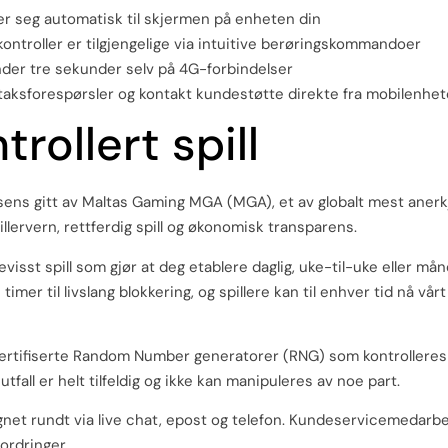
er seg automatisk til skjermen på enheten din
lkontroller er tilgjengelige via intuitive berøringskommandoer
nder tre sekunder selv på 4G-forbindelser
taksforespørsler og kontakt kundestøtte direkte fra mobilenhe
rollert spill
isens gitt av Maltas Gaming MGA (MGA), et av globalt mest anerk
llervern, rettferdig spill og økonomisk transparens.
isst spill som gjør at deg etablere daglig, uke-til-uke eller mån
 timer til livslang blokkering, og spillere kan til enhver tid nå v
 sertifiserte Random Number generatorer (RNG) som kontrolleres
fall er helt tilfeldig og ikke kan manipuleres av noe part.
net rundt via live chat, epost og telefon. Kundeservicemedarbe
fordringer.