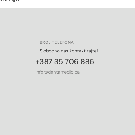
BROJ TELEFONA
Slobodno nas kontaktirajte!
+387 35 706 886
info@dentamedic.ba