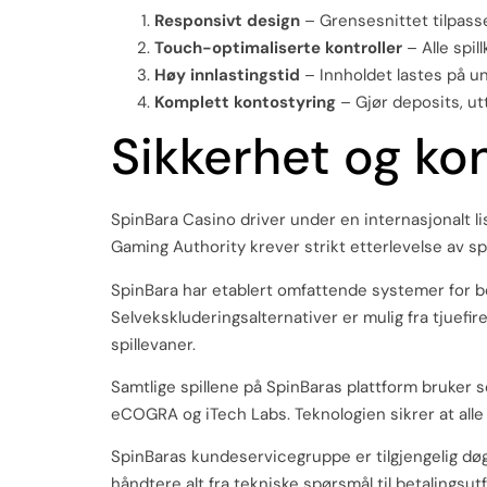
Responsivt design
– Grensesnittet tilpass
Touch-optimaliserte kontroller
– Alle spil
Høy innlastingstid
– Innholdet lastes på u
Komplett kontostyring
– Gjør deposits, ut
Sikkerhet og kont
SpinBara Casino driver under en internasjonalt l
Gaming Authority krever strikt etterlevelse av spi
SpinBara har etablert omfattende systemer for bev
Selvekskluderingsalternativer er mulig fra tjuefire
spillevaner.
Samtlige spillene på SpinBaras plattform bruker
eCOGRA og iTech Labs. Teknologien sikrer at alle ut
SpinBaras kundeservicegruppe er tilgjengelig døg
håndtere alt fra tekniske spørsmål til betalingsut