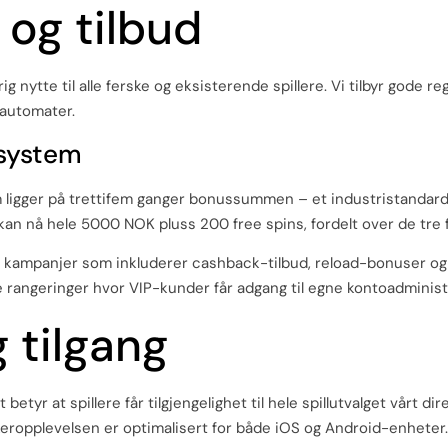
og tilbud
rig nytte til alle ferske og eksisterende spillere. Vi tilbyr gode
eautomater.
ssystem
ligger på trettifem ganger bonussummen – et industristandard so
an nå hele 5000 NOK pluss 200 free spins, fordelt over de tre
lige kampanjer som inkluderer cashback-tilbud, reload-bonuser o
e rangeringer hvor VIP-kunder får adgang til egne kontoadministr
 tilgang
tyr at spillere får tilgjengelighet til hele spillutvalget vårt di
ukeropplevelsen er optimalisert for både iOS og Android-enheter.