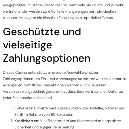
ausgeprägter Ihr Status, desto rascher sammeln Sie Points und je mehr
weitreichender werden Eure Vorteile – angefangen bei individuellen
Account-Managern bis hinauf zu Einladungen zu speziellen Events.
Geschützte und
vielseitige
Zahlungsoptionen
Dieses Casino unterstützt eine breite Auswahl erprobter
Zahlungsoptionen, um Ein- und Abhebungen so simpel wie realisierbar zu
arrangieren. Sämtliche Transaktionen werden durch neuester
Verschlüsselungstechnik gesichert, sodass Eure vertraulichen Daten zu
jeder Zeit absolut sicher sind.
E-Wallets:
Unmittelbare Auszahlungen über Neteller, Neteller und
Skrill im Rahmen von 60 Sekunden
Kreditkarten:
Visa/Mastercard und Mastercard mit erprobter
Sicherheit und zügiger Verarbeitung