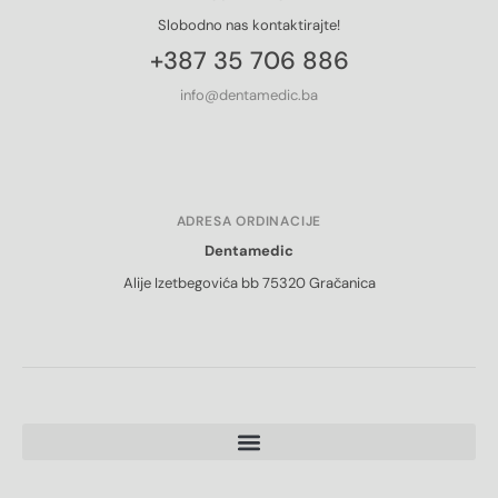
Slobodno nas kontaktirajte!
+387 35 706 886
info@dentamedic.ba
ADRESA ORDINACIJE
Dentamedic
Alije Izetbegovića bb 75320 Gračanica