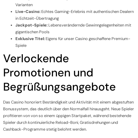
Varianten
Live-Casino:
Echtes Gaming-Erlebnis mit authentischen Dealern
in Echtzeit-Übertragung
Jackpot-Spiele:
Lebensverändernde Gewinngelegenheiten mit
gigantischen Pools
Exklusive Titel:
Eigens für unser Casino geschaffene Premium-
Spiele
Verlockende
Promotionen und
Begrüßungsangebote
Das Casino honoriert Beständigkeit und Aktivität mit einem abgestuften
Bonussystem, das deutlich über den Normalfall hinausgeht. Neue Spieler
profitieren von von so einem üppigen Startpaket, während bestehende
Spieler durch kontinuierliche Reload-Boni, Gratisdrehungen und
Cashback-Programme stetig belohnt werden.