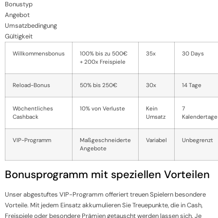
Bonustyp
Angebot
Umsatzbedingung
Gültigkeit
Willkommensbonus
100% bis zu 500€
35x
30 Days
+ 200x Freispiele
Reload-Bonus
50% bis 250€
30x
14 Tage
Wöchentliches
10% von Verluste
Kein
7
Cashback
Umsatz
Kalendertage
VIP-Programm
Maßgeschneiderte
Variabel
Unbegrenzt
Angebote
Bonusprogramm mit speziellen Vorteilen
Unser abgestuftes VIP-Programm offeriert treuen Spielern besondere
Vorteile. Mit jedem Einsatz akkumulieren Sie Treuepunkte, die in Cash,
Freispiele oder besondere Prämien getauscht werden lassen sich. Je