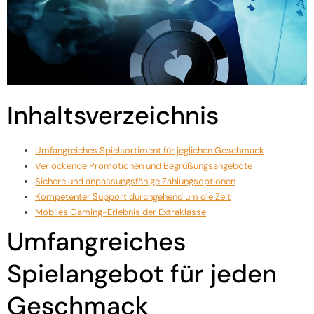
Inhaltsverzeichnis
Umfangreiches Spielsortiment für jeglichen Geschmack
Verlockende Promotionen und Begrüßungsangebote
Sichere und anpassungsfähige Zahlungsoptionen
Kompetenter Support durchgehend um die Zeit
Mobiles Gaming-Erlebnis der Extraklasse
Umfangreiches
Spielangebot für jeden
Geschmack