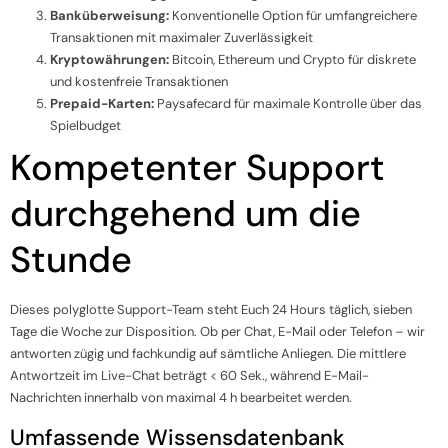
Banküberweisung:
Konventionelle Option für umfangreichere
Transaktionen mit maximaler Zuverlässigkeit
Kryptowährungen:
Bitcoin, Ethereum und Crypto für diskrete
und kostenfreie Transaktionen
Prepaid-Karten:
Paysafecard für maximale Kontrolle über das
Spielbudget
Kompetenter Support
durchgehend um die
Stunde
Dieses polyglotte Support-Team steht Euch 24 Hours täglich, sieben
Tage die Woche zur Disposition. Ob per Chat, E-Mail oder Telefon – wir
antworten zügig und fachkundig auf sämtliche Anliegen. Die mittlere
Antwortzeit im Live-Chat beträgt < 60 Sek., während E-Mail-
Nachrichten innerhalb von maximal 4 h bearbeitet werden.
Umfassende Wissensdatenbank