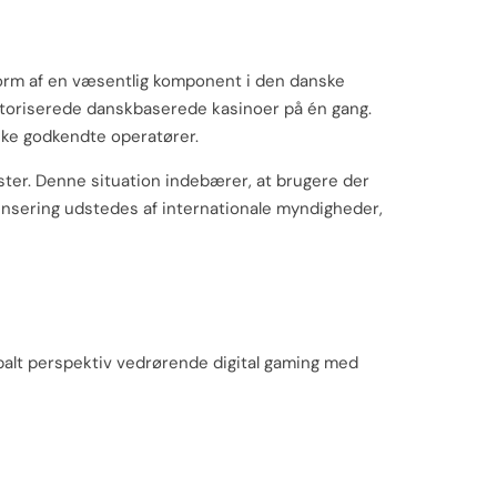
i form af en væsentlig komponent i den danske
autoriserede danskbaserede kasinoer på én gang.
nske godkendte operatører.
ter. Denne situation indebærer, at brugere der
censering udstedes af internationale myndigheder,
obalt perspektiv vedrørende digital gaming med