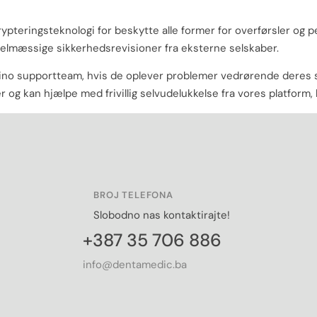
teringsteknologi for beskytte alle former for overførsler og per
gelmæssige sikkerhedsrevisioner fra eksterne selskaber.
no supportteam, hvis de oplever problemer vedrørende deres spill
 og kan hjælpe med frivillig selvudelukkelse fra vores platform,
BROJ TELEFONA
Slobodno nas kontaktirajte!
+387 35 706 886
info@dentamedic.ba