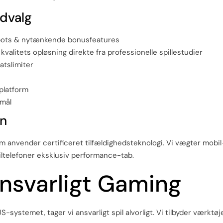
Udvalg
ckpots & nytænkende bonusfeatures
 kvalitets opløsning direkte fra professionelle spillestudier
atslimiter
 platform
mål
on
form anvender certificeret tilfældighedsteknologi. Vi vægter mobi
iltelefoner eksklusiv performance-tab.
nsvarligt Gaming
systemet, tager vi ansvarligt spil alvorligt. Vi tilbyder værktø