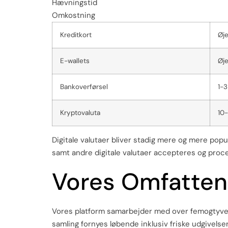
Hævningstid
Omkostning
Kreditkort
Øje
E-wallets
Øje
Bankoverførsel
1-3
Kryptovaluta
10
Digitale valutaer bliver stadig mere og mere po
samt andre digitale valutaer accepteres og proce
Vores Omfatten
Vores platform samarbejder med over femogtyve le
samling fornyes løbende inklusiv friske udgivelse