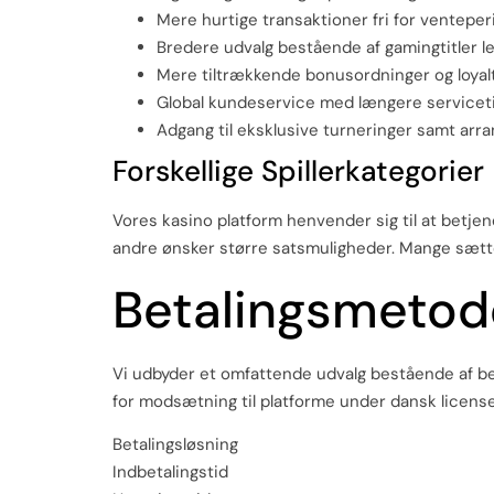
Mere hurtige transaktioner fri for ventep
Bredere udvalg bestående af gamingtitler l
Mere tiltrækkende bonusordninger og loya
Global kundeservice med længere servicet
Adgang til eksklusive turneringer samt ar
Forskellige Spillerkategorier
Vores kasino platform henvender sig til at betjen
andre ønsker større satsmuligheder. Mange sætter
Betalingsmetod
Vi udbyder et omfattende udvalg bestående af beta
for modsætning til platforme under dansk license
Betalingsløsning
Indbetalingstid