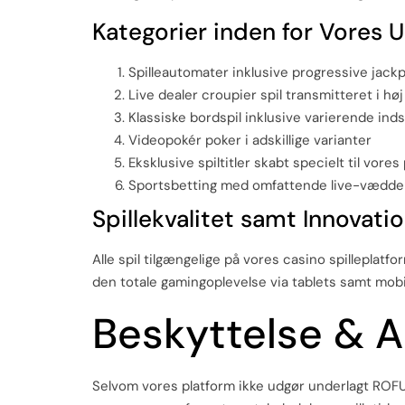
Kategorier inden for Vores 
Spilleautomater inklusive progressive ja
Live dealer croupier spil transmitteret i høj
Klassiske bordspil inklusive varierende inds
Videopokér poker i adskillige varianter
Eksklusive spiltitler skabt specielt til vores
Sportsbetting med omfattende live-vædde
Spillekvalitet samt Innovati
Alle spil tilgængelige på vores casino spilleplat
den totale gamingoplevelse via tablets samt mob
Beskyttelse & A
Selvom vores platform ikke udgør underlagt ROFUS-