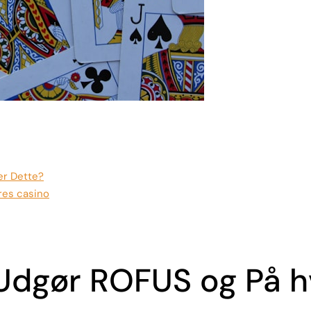
er Dette?
ores casino
 Udgør ROFUS og På h