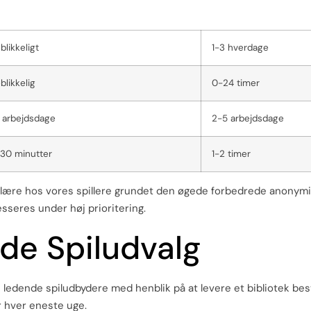
blikkeligt
1-3 hverdage
blikkelig
0-24 timer
 arbejdsdage
2-5 arbejdsdage
-30 minutter
1-2 timer
pulære hos vores spillere grundet den øgede forbedrede anonymit
sseres under høj prioritering.
de Spiludvalg
dende spiludbydere med henblik på at levere et bibliotek bestå
r hver eneste uge.