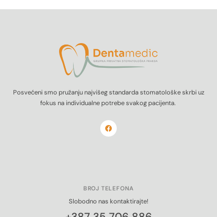
Posvećeni smo pružanju najvišeg standarda stomatološke skrbi uz
fokus na individualne potrebe svakog pacijenta.
BROJ TELEFONA
Slobodno nas kontaktirajte!
+387 35 706 886