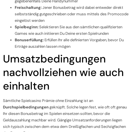
gegebenenfalls Deine Handynummer
Freischaltung:
Jener Bonusbetrag wird dabei entweder direkt
selbstständig gutgeschrieben oder muss mittels des Promocode
eingelöst werden
Spielbeginn:
Selektieren Sie aus den sämtlichen qualifizierten
Games wie auch initiieren Du Deine ersten Spielrunden
Bonuserfüllung:
Erfüllen Ihr alle definierten Vorgaben, bevor Du
Erträge auszahlen lassen mögen
Umsatzbedingungen
nachvollziehen wie auch
einhalten
Sämtliche Spielcasino Prämie ohne Einzahlung ist an
Durchspielbedingungen
geknüpft. Solche legen fest, wie oft oft genau
Ihr diesen Bonusbetrag im Spielen einsetzen sollten, bevor die
Geldauszahlung machbar wird. Gängige Umsatzanforderungen liegen
sich typisch zwischen dem etwa dem Dreißigfachen und Sechzigfachen