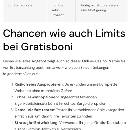
Echtzeit-Spiele
null bis
Häufig nicht zugelassen
zehn
oder bloß gering
Prozent
Chancen wie auch Limits
bei Gratisboni
Genau wie jedes Angebot zeigt auch so dieser Online-Casino Prämie frei
von Ersteinzahlung bestimmte Vor- wie auch Einschränkungen
folgendermaßen auf:
Risikofreies Ausprobieren:
Du erkunden unsere komplette
Webseite ohne monetäres Gefahr
Echte Gewinnoptionen:
Ungeachtet fehlenden
Eigenkapitaleinsatz könnt Ihr echtes Bargeld erspielen
Game-Vielfalt testen:
Testen Ihr verschiedene Spielkategorien
einfach aus, um damit Ihre Favoriten zu finden
Strategie-Entwicklung:
Verwenden Ihr jenes Gratis-Kapital, um
eigene Gaming-Taktiken zu verbessern