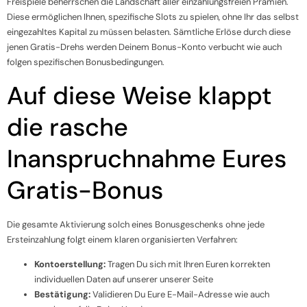
Freispiele beherrschen die Landschaft aller einzahlungsfreien Prämien.
Diese ermöglichen Ihnen, spezifische Slots zu spielen, ohne Ihr das selbst
eingezahltes Kapital zu müssen belasten. Sämtliche Erlöse durch diese
jenen Gratis-Drehs werden Deinem Bonus-Konto verbucht wie auch
folgen spezifischen Bonusbedingungen.
Auf diese Weise klappt
die rasche
Inanspruchnahme Eures
Gratis-Bonus
Die gesamte Aktivierung solch eines Bonusgeschenks ohne jede
Ersteinzahlung folgt einem klaren organisierten Verfahren:
Kontoerstellung:
Tragen Du sich mit Ihren Euren korrekten
individuellen Daten auf unserer unserer Seite
Bestätigung:
Validieren Du Eure E-Mail-Adresse wie auch