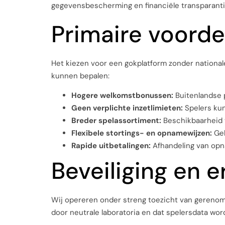
gegevensbescherming en financiële transparanti
Primaire voorde
Het kiezen voor een gokplatform zonder nationa
kunnen bepalen:
Hogere welkomstbonussen:
Buitenlandse p
Geen verplichte inzetlimieten:
Spelers kun
Breder spelassortiment:
Beschikbaarheid t
Flexibele stortings- en opnamewijzen:
Geb
Rapide uitbetalingen:
Afhandeling van opn
Beveiliging en e
Wij opereren onder streng toezicht van gerenom
door neutrale laboratoria en dat spelersdata w