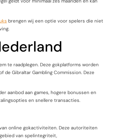
gel geldt voor minimaal zes maanden en kan
uks
brengen wij een optie voor spelers die niet
ving.
Nederland
teem te raadplegen. Deze gokplatforms worden
of de Gibraltar Gambling Commission. Deze
eider aanbod aan games, hogere bonussen en
alingsopties en snellere transacties.
van online gokactiviteiten. Deze autoriteiten
ebied van spelintegriteit,