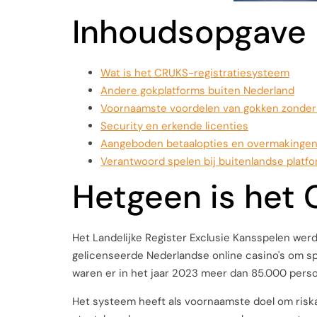
Inhoudsopgave
Wat is het CRUKS-registratiesysteem
Andere gokplatforms buiten Nederland
Voornaamste voordelen van gokken zonder 
Security en erkende licenties
Aangeboden betaalopties en overmakinge
Verantwoord spelen bij buitenlandse platf
Hetgeen is het 
Het Landelijke Register Exclusie Kansspelen werd
gelicenseerde Nederlandse online casino's om s
waren er in het jaar 2023 meer dan 85.000 perso
Het systeem heeft als voornaamste doel om riska