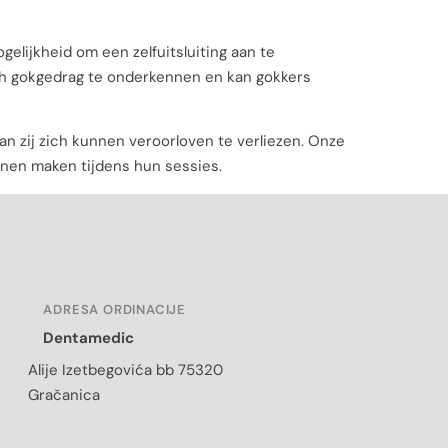
gelijkheid om een zelfuitsluiting aan te
ch gokgedrag te onderkennen en kan gokkers
 zij zich kunnen veroorloven te verliezen. Onze
unnen maken tijdens hun sessies.
ADRESA ORDINACIJE
Dentamedic
Alije Izetbegovića bb 75320
Gračanica