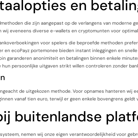
aalopties en betali
lmethoden die zijn aangepast op de verlangens van moderne geb
 wij eveneens diverse e-wallets en cryptomunten voor optimale
 bankoverboekingen voor spelers die beproefde methoden prefe
eller en ecoPayz portemonee bieden instant inleggingen en snel
in garanderen anonimiteit en betalingen binnen enkele minute
 hun persoonlijke uitgaven strikt willen controleren zonder ba
en
ongeacht de uitgekozen methode. Voor opnames hanteren wij ee
innen vanaf tien euro, terwijl er geen enkele bovengrens geldt
ij buitenlandse plat
-systeem, nemen wij onze eigen verantwoordelijkheid voor gebr