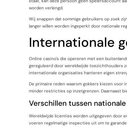
staat, kan deze persoon geen spelersaccount aa
worden verlengd.
Wij snappen dat sommige gebruikers op zoek zijn 
langer willen worden ingeperkt door nationale reg
Internationale 
Online casino's die opereren met een buitenlands
gereguleerd door wereldwijde toezichthouders z
internationale organisaties hanteren eigen stren
De primaire reden waarom gokkers kiezen voor i
minder restricties op inzetgrenzen. Daarnaast bie
Verschillen tussen nationale
Wereldwijde licenties worden uitgegeven door erke
voeren regelmatige inspecties uit om te garande