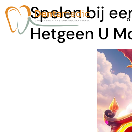
Spelen bij e
O
Hetgeen U M