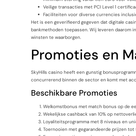
Veilige transacties met PCI Level 1 certifica
Faciliteiten voor diverse currencies inclus
Het is een geverifieerd gegeven dat digitale cas
bankmethoden toepassen. Wij leveren daarom integ
winsten te waarborgen.
Promoties en Ma
SkyHills casino heeft een gunstig bonusprogramma
concurrerend binnen de sector en komt met acc
Beschikbare Promoties
Welkomstbonus met match bonus op de eers
Wekelijkse cashback van 10% op nettoverl
Loyaliteitsprogramma met 8 niveaus en un
Toernooien met gegarandeerde prijzen to