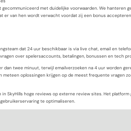
ses
ant gecommuniceerd met duidelijke voorwaarden. We hanteren g
t er van hen wordt verwacht voordat zij een bonus accepteren
ngsteam dat 24 uur beschikbaar is via live chat, email en telef
 vragen over spelersaccounts, betalingen, bonussen en tech pr
er dan twee minuut, terwijl emailverzoeken na 4 uur worden ger
en meteen oplossingen krijgen op de meest frequente vragen z
h in SkyHills hoge reviews op externe review sites. Het platform
gebruikerservaring te optimaliseren.