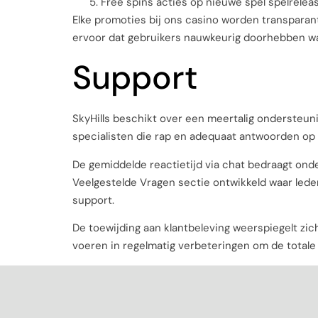
Free spins acties op nieuwe spel spelrelea
Elke promoties bij ons casino worden transpar
ervoor dat gebruikers nauwkeurig doorhebben wa
Support
SkyHills beschikt over een meertalig ondersteuni
specialisten die rap en adequaat antwoorden op
De gemiddelde reactietijd via chat bedraagt ond
Veelgestelde Vragen sectie ontwikkeld waar led
support.
De toewijding aan klantbeleving weerspiegelt zic
voeren in regelmatig verbeteringen om de totale 