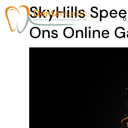
SkyHills Spe
O
Ons Online 