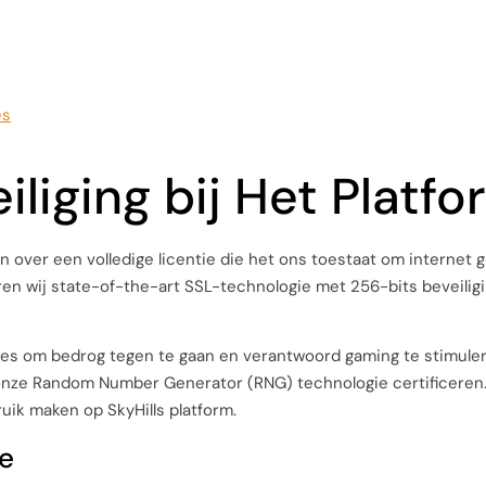
es
iliging bij Het Platf
 over een volledige licentie die het ons toestaat om internet g
ren wij state-of-the-art SSL-technologie met 256-bits beveiligi
res om bedrog tegen te gaan en verantwoord gaming te stimule
n onze Random Number Generator (RNG) technologie certificeren
bruik maken op SkyHills platform.
e