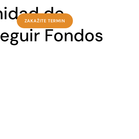
nidad de
ZAKAŽITE TERMIN
eguir Fondos