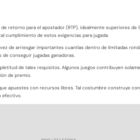
e retorno para el apostador (RTP), idealmente superiores de 9
 tal cumplimiento de estos exigencias para jugada.
ez de arriesgar importantes cuantías dentro de limitadas ronda
s de conseguir jugadas ganadoras.
letitud de tales requisitos. Algunos juegos contribuyen solame
ión de premio.
ue apuestes con recursos libres. Tal costumbre construye cont
 efectivo.