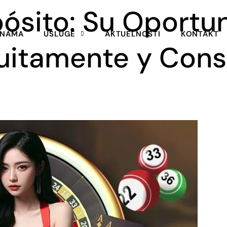
pósito: Su Oportu
 NAMA
USLUGE
AKTUELNOSTI
KONTAKT
uitamente y Cons