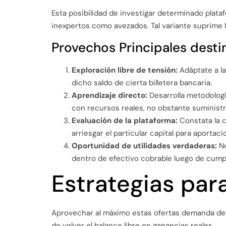
Esta posibilidad de investigar determinado plat
inexpertos como avezados. Tal variante suprime l
Provechos Principales dest
Exploración libre de tensión:
Adáptate a la
dicho saldo de cierta billetera bancaria.
Aprendizaje directo:
Desarrolla metodologí
con recursos reales, no obstante suministr
Evaluación de la plataforma:
Constata la c
arriesgar el particular capital para aportaci
Oportunidad de utilidades verdaderas:
No
dentro de efectivo cobrable luego de cumpl
Estrategias par
Aprovechar al máximo estas ofertas demanda dete
de volver el balance libre en ganancias reales.