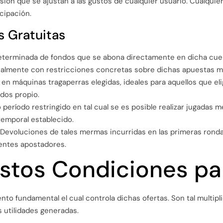
sión que se ajustan a las gustos de cualquier usuario. Cualquie
icipación.
s Gratuitas
terminada de fondos que se abona directamente en dicha cuent
ualmente con restricciones concretas sobre dichas apuestas má
en máquinas tragaperras elegidas, ideales para aquellos que el
dos propio.
eríodo restringido en tal cual se es posible realizar jugadas m
temporal establecido.
Devoluciones de tales mermas incurridas en las primeras rond
entes apostadores.
tos Condiciones pa
nto fundamental el cual controla dichas ofertas. Son tal multip
 utilidades generadas.