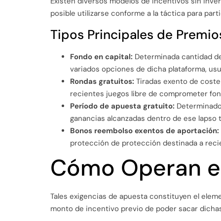
Existen diversos modelos de incentivos sin inver
posible utilizarse conforme a la táctica para part
Tipos Principales de Premio
Fondo en capital:
Determinada cantidad de
variados opciones de dicha plataforma, us
Rondas gratuitos:
Tiradas exento de coste 
recientes juegos libre de comprometer fon
Período de apuesta gratuito:
Determinado p
ganancias alcanzadas dentro de ese lapso 
Bonos reembolso exentos de aportación:
protección de protección destinada a reci
Cómo Operan es
Tales exigencias de apuesta constituyen el eleme
monto de incentivo previo de poder sacar dichas