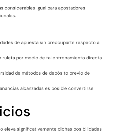
as considerables igual para apostadores
ionales.
dalidades de apuesta sin preocuparte respecto a
o ruleta por medio de tal entrenamiento directa
versidad de métodos de depósito previo de
ganancias alcanzadas es posible convertirse
icios
 eleva significativamente dichas posibilidades