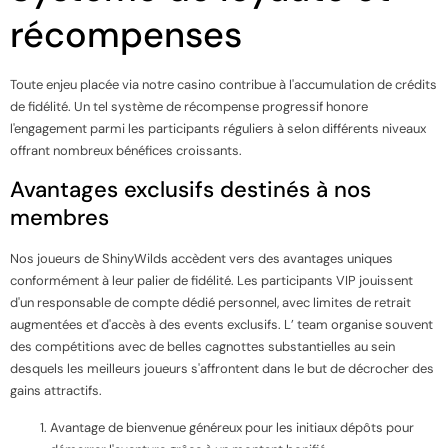
récompenses
Toute enjeu placée via notre casino contribue à l'accumulation de crédits
de fidélité. Un tel système de récompense progressif honore
l'engagement parmi les participants réguliers à selon différents niveaux
offrant nombreux bénéfices croissants.
Avantages exclusifs destinés à nos
membres
Nos joueurs de ShinyWilds accèdent vers des avantages uniques
conformément à leur palier de fidélité. Les participants VIP jouissent
d'un responsable de compte dédié personnel, avec limites de retrait
augmentées et d'accès à des events exclusifs. L’ team organise souvent
des compétitions avec de belles cagnottes substantielles au sein
desquels les meilleurs joueurs s'affrontent dans le but de décrocher des
gains attractifs.
Avantage de bienvenue généreux pour les initiaux dépôts pour