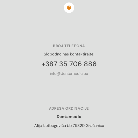
BROJ TELEFONA
Slobodno nas kontaktirajte!
+387 35 706 886
info@dentamedic.ba
ADRESA ORDINACIJE
Dentamedic
Alije Izetbegovića bb 75320 Gračanica