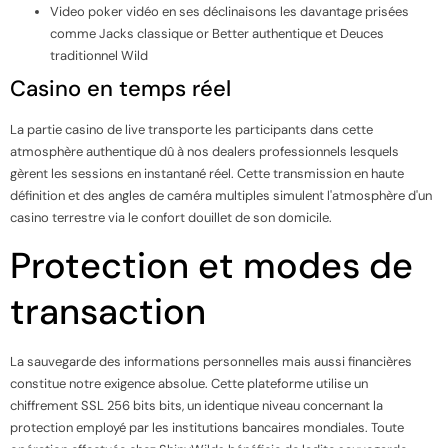
Video poker vidéo en ses déclinaisons les davantage prisées
comme Jacks classique or Better authentique et Deuces
traditionnel Wild
Casino en temps réel
La partie casino de live transporte les participants dans cette
atmosphère authentique dû à nos dealers professionnels lesquels
gèrent les sessions en instantané réel. Cette transmission en haute
définition et des angles de caméra multiples simulent l'atmosphère d'un
casino terrestre via le confort douillet de son domicile.
Protection et modes de
transaction
La sauvegarde des informations personnelles mais aussi financières
constitue notre exigence absolue. Cette plateforme utilise un
chiffrement SSL 256 bits bits, un identique niveau concernant la
protection employé par les institutions bancaires mondiales. Toute