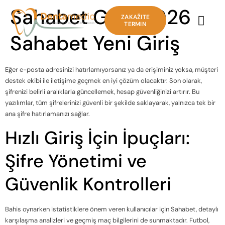
Sahabet Giriş 2026
ZAKAŽITE
TERMIN
Sahabet Yeni Giriş
Eğer e-posta adresinizi hatırlamıyorsanız ya da erişiminiz yoksa, müşteri
destek ekibi ile iletişime geçmek en iyi çözüm olacaktır. Son olarak,
şifrenizi belirli aralıklarla güncellemek, hesap güvenliğinizi artırır. Bu
yazılımlar, tüm şifrelerinizi güvenli bir şekilde saklayarak, yalnızca tek bir
ana şifre hatırlamanızı sağlar.
Hızlı Giriş İçin İpuçları:
Şifre Yönetimi ve
Güvenlik Kontrolleri
Bahis oynarken istatistiklere önem veren kullanıcılar için Sahabet, detaylı
karşılaşma analizleri ve geçmiş maç bilgilerini de sunmaktadır. Futbol,