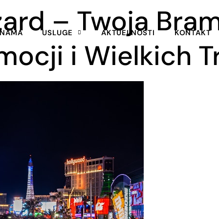
ard – Twoja Bra
 NAMA
USLUGE
AKTUELNOSTI
KONTAKT
ocji i Wielkich 