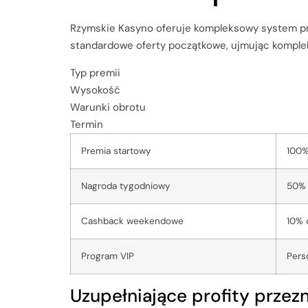
Rzymskie Kasyno oferuje kompleksowy system pr
standardowe oferty początkowe, ujmując komplek
Typ premii
Wysokość
Warunki obrotu
Termin
Premia startowy
100%
Nagroda tygodniowy
50% 
Cashback weekendowe
10% 
Program VIP
Pers
Uzupełniające profity prze