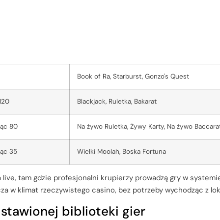
Book of Ra, Starburst, Gonzo's Quest
120
Blackjack, Ruletka, Bakarat
jąc 80
Na żywo Ruletka, Żywy Karty, Na żywo Baccara
jąc 35
Wielki Moolah, Boska Fortuna
live, tam gdzie profesjonalni krupierzy prowadzą gry w system
cza w klimat rzeczywistego casino, bez potrzeby wychodząc z lo
tawionej biblioteki gier