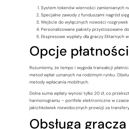
System tokenów wierności zamienianych na 
Specjalne zawody z funduszami nagród się
Wejście do wyłącznych nowości rozgrywek
Personalizowane pakiety przystosowane do 
Ekspresowe wypłaty dla graczy Elitarnych 
Opcje płatności
Rozumiemy, że tempo i wygoda transakcji płatni
metod wpłat uznanych na rodzimym rynku. Obsług
metody wpłacania mobilnych.
Dolna suma wpłaty wynosi tylko 20 zł, co przek
harmonogramu – portfele elektroniczne w czasie
jakichkolwiek niewidocznych prowizji za transfer
Obsługa gracza 