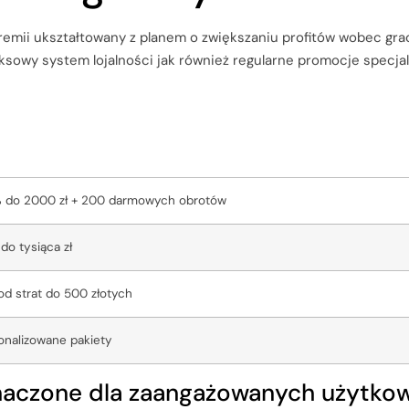
emii ukształtowany z planem o zwiększaniu profitów wobec gr
sowy system lojalności jak również regularne promocje specjal
 do 2000 zł + 200 darmowych obrotów
do tysiąca zł
od strat do 500 złotych
onalizowane pakiety
znaczone dla zaangażowanych użytko