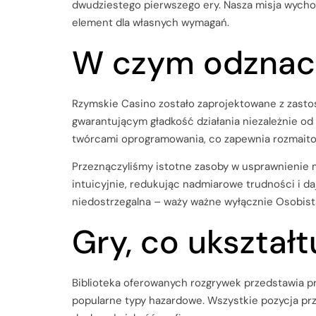
dwudziestego pierwszego ery. Nasza misja wycho
element dla własnych wymagań.
W czym odznacz
Rzymskie Casino zostało zaprojektowane z zas
gwarantującym gładkość działania niezależnie od
twórcami oprogramowania, co zapewnia rozmaitoś
Przeznączyliśmy istotne zasoby w usprawnienie mo
intuicyjnie, redukując nadmiarowe trudności i d
niedostrzegalna – waży ważne wyłącznie Osobist
Gry, co ukształ
Biblioteka oferowanych rozgrywek przedstawia 
popularne typy hazardowe. Wszystkie pozycja pr