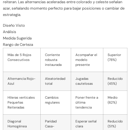
reiteran. Las alternancias aceleradas entre colorado y celeste señalan
azar, señalando momento perfecto para bajar posiciones o cambiar de
estrategia.
Diseño Visto
Análisis
Medida Sugerida
Rango de Certeza
Más de 5 Rojos
Corriente
Acompañar el
Superior
Consecutivos
robusta
modelo
(78%)
instaurada
presente
Alternancia Rojo-
Aleatoriedad
Jugadas
Reducido
Azul
total
cautelosas
(45%)
Hileras verticales
Cambios
Poner frente a
Medio
Pequeñas
regulares
última
(62%)
Reiteradas
tendencia
Diagonal
Paridad
Esperar señal
Reducido
Homogénea
Casa-
clara
(51%)