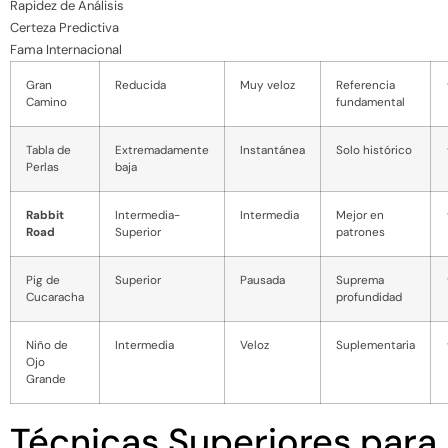
Rapidez de Análisis
Certeza Predictiva
Fama Internacional
Gran
Reducida
Muy veloz
Referencia
Camino
fundamental
Tabla de
Extremadamente
Instantánea
Solo histórico
Perlas
baja
Rabbit
Intermedia-
Intermedia
Mejor en
Road
Superior
patrones
Pig de
Superior
Pausada
Suprema
Cucaracha
profundidad
Niño de
Intermedia
Veloz
Suplementaria
Ojo
Grande
Técnicas Superiores para