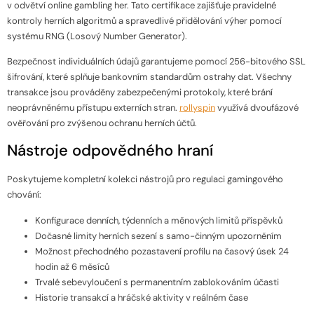
v odvětví online gambling her. Tato certifikace zajišťuje pravidelné
kontroly herních algoritmů a spravedlivé přidělování výher pomocí
systému RNG (Losový Number Generator).
Bezpečnost individuálních údajů garantujeme pomocí 256-bitového SSL
šifrování, které splňuje bankovním standardům ostrahy dat. Všechny
transakce jsou prováděny zabezpečenými protokoly, které brání
neoprávněnému přístupu externích stran.
rollyspin
využívá dvoufázové
ověřování pro zvýšenou ochranu herních účtů.
Nástroje odpovědného hraní
Poskytujeme kompletní kolekci nástrojů pro regulaci gamingového
chování:
Konfigurace denních, týdenních a měnových limitů příspěvků
Dočasné limity herních sezení s samo-činným upozorněním
Možnost přechodného pozastavení profilu na časový úsek 24
hodin až 6 měsíců
Trvalé sebevyloučení s permanentním zablokováním účasti
Historie transakcí a hráčské aktivity v reálném čase