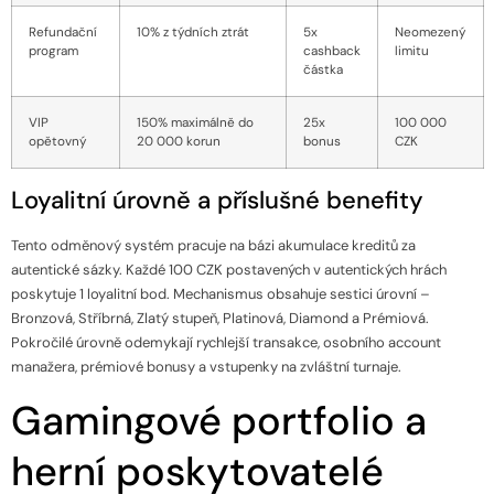
Refundační
10% z týdních ztrát
5x
Neomezený
program
cashback
limitu
částka
VIP
150% maximálně do
25x
100 000
opětovný
20 000 korun
bonus
CZK
Loyalitní úrovně a příslušné benefity
Tento odměnový systém pracuje na bázi akumulace kreditů za
autentické sázky. Každé 100 CZK postavených v autentických hrách
poskytuje 1 loyalitní bod. Mechanismus obsahuje sestici úrovní –
Bronzová, Stříbrná, Zlatý stupeň, Platinová, Diamond a Prémiová.
Pokročilé úrovně odemykají rychlejší transakce, osobního account
manažera, prémiové bonusy a vstupenky na zvláštní turnaje.
Gamingové portfolio a
herní poskytovatelé