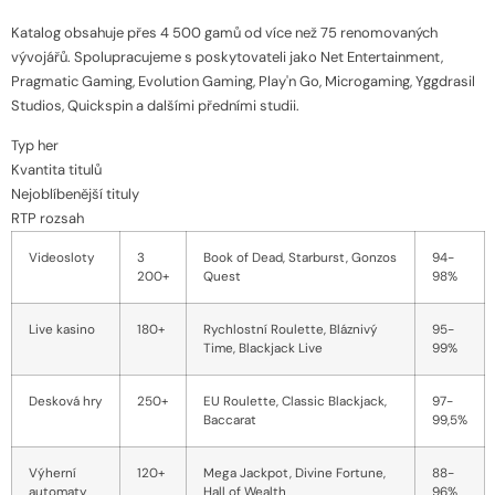
Katalog obsahuje přes 4 500 gamů od více než 75 renomovaných
vývojářů. Spolupracujeme s poskytovateli jako Net Entertainment,
Pragmatic Gaming, Evolution Gaming, Play'n Go, Microgaming, Yggdrasil
Studios, Quickspin a dalšími předními studii.
Typ her
Kvantita titulů
Nejoblíbenější tituly
RTP rozsah
Videosloty
3
Book of Dead, Starburst, Gonzos
94-
200+
Quest
98%
Live kasino
180+
Rychlostní Roulette, Bláznivý
95-
Time, Blackjack Live
99%
Desková hry
250+
EU Roulette, Classic Blackjack,
97-
Baccarat
99,5%
Výherní
120+
Mega Jackpot, Divine Fortune,
88-
automaty
Hall of Wealth
96%