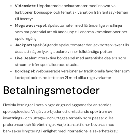
Videoslots:
Uppdaterade spelautomater med innovativa
funktioner, bonusspel och tematisk variation från fantasy-teman
till äventyr
Megaways-spel:
Spelautomater med föränderliga vinstlinjer
som har potential att nå ända upp till enorma kombinationer per
spelomgång
Jackpottspel:
Stigande spelautomater där jackpotten växer tills
dess att någon lycklig spelare vinner fullständiga potten
Live Dealer:
Interaktiva bordsspel med autentiska dealers som
streamar från specialiserade studios
Bordsspel:
Webbaserade versioner av traditionella favoriter som
kortspel poker, roulette och 21 med olika regelvarianter
Betalningsmetoder
Flexibla lösningar i betalningar är grundläggande för en sömlös
spelupplevelse. Vi själva erbjuder ett omfattande spektrum av
insättnings- och uttags- och uttagsalternativ som passar olika
preferenser och förväntningar. Varje transaktioner bevaras med
banksäker kryptering i enlighet med internationella säkerhetskrav.