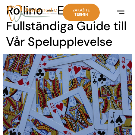
Rollino – Er
ZAKAŽITE
TERMIN
Fullständiga Guide till
Vår Spelupplevelse