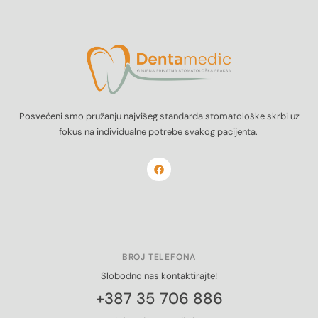
Posvećeni smo pružanju najvišeg standarda stomatološke skrbi uz
fokus na individualne potrebe svakog pacijenta.
BROJ TELEFONA
Slobodno nas kontaktirajte!
+387 35 706 886