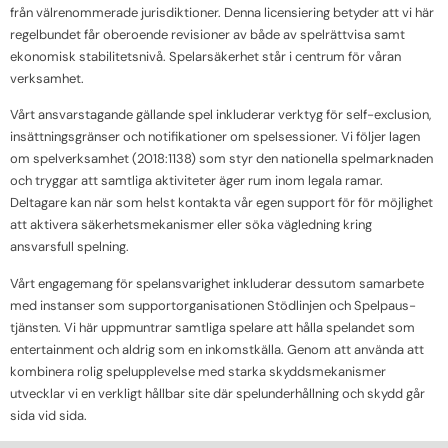
från välrenommerade jurisdiktioner. Denna licensiering betyder att vi här
regelbundet får oberoende revisioner av både av spelrättvisa samt
ekonomisk stabilitetsnivå. Spelarsäkerhet står i centrum för våran
verksamhet.
Vårt ansvarstagande gällande spel inkluderar verktyg för self-exclusion,
insättningsgränser och notifikationer om spelsessioner. Vi följer lagen
om spelverksamhet (2018:1138) som styr den nationella spelmarknaden
och tryggar att samtliga aktiviteter äger rum inom legala ramar.
Deltagare kan när som helst kontakta vår egen support för för möjlighet
att aktivera säkerhetsmekanismer eller söka vägledning kring
ansvarsfull spelning.
Vårt engagemang för spelansvarighet inkluderar dessutom samarbete
med instanser som supportorganisationen Stödlinjen och Spelpaus-
tjänsten. Vi här uppmuntrar samtliga spelare att hålla spelandet som
entertainment och aldrig som en inkomstkälla. Genom att använda att
kombinera rolig spelupplevelse med starka skyddsmekanismer
utvecklar vi en verkligt hållbar site där spelunderhållning och skydd går
sida vid sida.