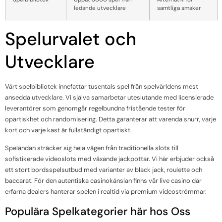
ledande utvecklare
samtliga smaker
Spelurvalet och
Utvecklare
Vårt spelbibliotek innefattar tusentals spel från spelvärldens mest
ansedda utvecklare. Vi själva samarbetar uteslutande med licensierade
leverantörer som genomgår regelbundna fristående tester för
opartiskhet och randomisering. Detta garanterar att varenda snurr, varje
kort och varje kast är fullständigt opartiskt.
Speländan sträcker sig hela vägen från traditionella slots till
sofistikerade videoslots med växande jackpottar. Vi här erbjuder också
ett stort bordsspelsutbud med varianter av black jack, roulette och
baccarat. För den autentiska casinokänslan finns vår live casino där
erfarna dealers hanterar spelen i realtid via premium videoströmmar.
Populära Spelkategorier här hos Oss