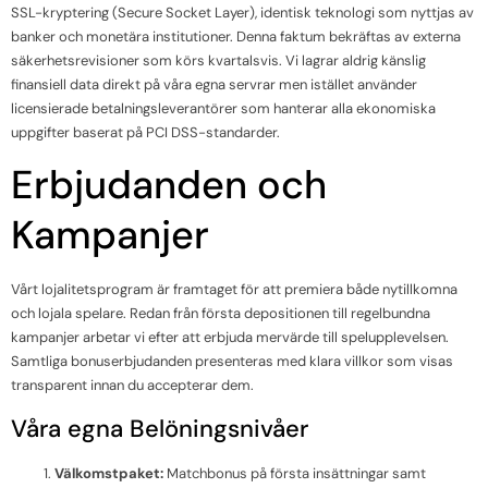
SSL-kryptering (Secure Socket Layer), identisk teknologi som nyttjas av
banker och monetära institutioner. Denna faktum bekräftas av externa
säkerhetsrevisioner som körs kvartalsvis. Vi lagrar aldrig känslig
finansiell data direkt på våra egna servrar men istället använder
licensierade betalningsleverantörer som hanterar alla ekonomiska
uppgifter baserat på PCI DSS-standarder.
Erbjudanden och
Kampanjer
Vårt lojalitetsprogram är framtaget för att premiera både nytillkomna
och lojala spelare. Redan från första depositionen till regelbundna
kampanjer arbetar vi efter att erbjuda mervärde till spelupplevelsen.
Samtliga bonuserbjudanden presenteras med klara villkor som visas
transparent innan du accepterar dem.
Våra egna Belöningsnivåer
Välkomstpaket:
Matchbonus på första insättningar samt