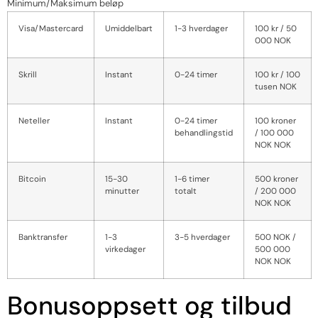
Minimum/Maksimum beløp
Visa/Mastercard
Umiddelbart
1-3 hverdager
100 kr / 50
000 NOK
Skrill
Instant
0-24 timer
100 kr / 100
tusen NOK
Neteller
Instant
0-24 timer
100 kroner
behandlingstid
/ 100 000
NOK NOK
Bitcoin
15-30
1-6 timer
500 kroner
minutter
totalt
/ 200 000
NOK NOK
Banktransfer
1-3
3-5 hverdager
500 NOK /
virkedager
500 000
NOK NOK
Bonusoppsett og tilbud