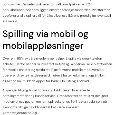
bonusvilkår. Omsetningskravet for velkomstpakken er 40x
bonusbeløpet, noe som ligger innenfor bransjestandarden. Plattformen
oppfordrer alle spillere til for å lese bonusvilkårene grundig før eventuell
aktivering.
Spilling via mobil og
mobilappløsninger
Over enn 65% av våre medlemmer velger å spille via smarttelefon
enheter. Derfor har har vi investert betydelig i å optimalisere plattformen
for mobile enheter og nettbrett. Plattformens mobile mobilversjon
opererer direkte i nettleseren din uten å laste ned, men vi også tilbyr
også spesialutviklede apper for både iOS iOS og Android.
Appen gir tilgang til det totale spillbiblioteket, hver eneste
betalingsmetoder og kundeservice. Grensesnittet er intuitivt designet
med enkel navigasjon mellom spillseksjoner. Spill laster raskt selv på
gjennomsnittlige tilkoblinger takket være avansert
kompresjonsteknologi.