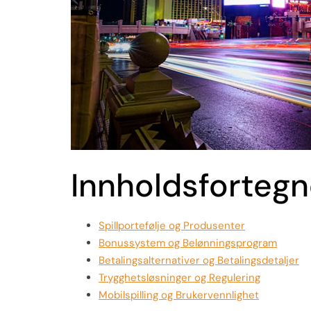
Innholdsfortegn
Spillportefølje og Produsenter
Bonussystem og Belønningsprogram
Betalingsalternativer og Betalingsdetaljer
Trygghetsløsninger og Regulering
Mobilspilling og Brukervennlighet