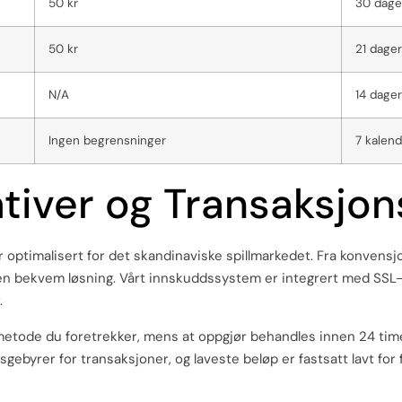
50 kr
30 dage
50 kr
21 dager
N/A
14 dager
Ingen begrensninger
7 kalen
ativer og Transaksjo
optimalisert for det skandinaviske spillmarkedet. Fra konvensj
rer en bekvem løsning. Vårt innskuddssystem er integrert med SSL
.
etode du foretrekker, mens at oppgjør behandles innen 24 timer
ebyrer for transaksjoner, og laveste beløp er fastsatt lavt for fo