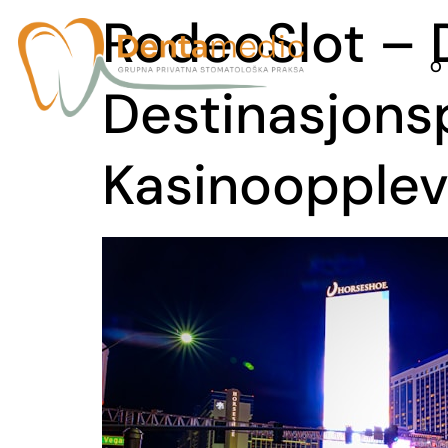
RodeoSlot – 
O
Destinasjons
Kasinoopplev