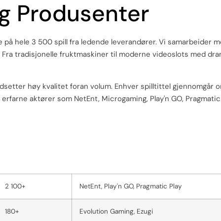
 og Produsenter
på hele 3 500 spill fra ledende leverandører. Vi samarbeider me
Fra tradisjonelle fruktmaskiner til moderne videoslots med dramt
rdsetter høy kvalitet foran volum. Enhver spilltittel gjennomgår o
r erfarne aktører som NetEnt, Microgaming, Play'n GO, Pragmatic 
2 100+
NetEnt, Play'n GO, Pragmatic Play
180+
Evolution Gaming, Ezugi