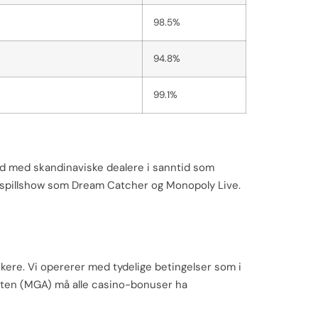
98.5%
94.8%
99.1%
rd med skandinaviske dealere i sanntid som
og spillshow som Dream Catcher og Monopoly Live.
ukere. Vi opererer med tydelige betingelser som i
gheten (MGA) må alle casino-bonuser ha