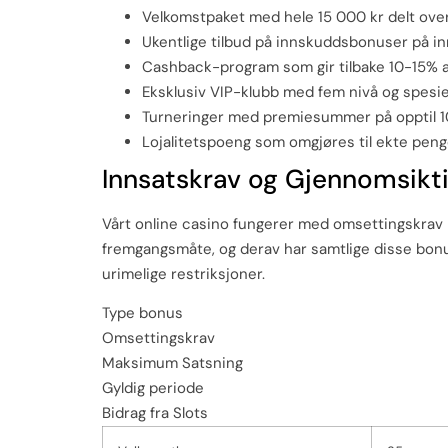
Velkomstpaket med hele 15 000 kr delt ove
Ukentlige tilbud på innskuddsbonuser på inn
Cashback-program som gir tilbake 10-15%
Eksklusiv VIP-klubb med fem nivå og spesie
Turneringer med premiesummer på opptil 
Lojalitetspoeng som omgjøres til ekte peng
Innsatskrav og Gjennomsikt
Vårt online casino fungerer med omsettingskrav 
fremgangsmåte, og derav har samtlige disse bonusre
urimelige restriksjoner.
Type bonus
Omsettingskrav
Maksimum Satsning
Gyldig periode
Bidrag fra Slots