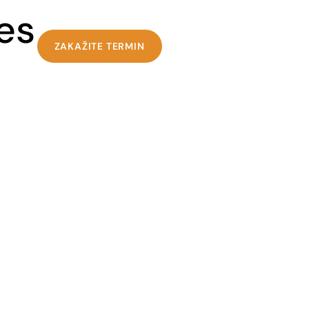
es
ZAKAŽITE TERMIN