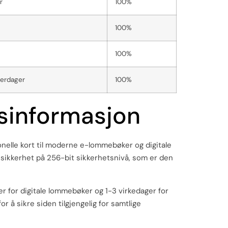
r
100%
100%
100%
derdager
100%
nsinformasjon
onelle kort til moderne e-lommebøker og digitale
-sikkerhet på 256-bit sikkerhetsnivå, som er den
 for digitale lommebøker og 1-3 virkedager for
r å sikre siden tilgjengelig for samtlige