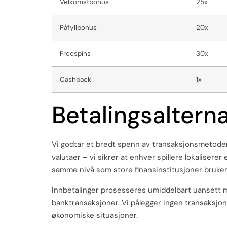
Velkomstbonus
25x
Påfyllbonus
20x
Freespins
30x
Cashback
1x
Betalingsaltern
Vi godtar et bredt spenn av transaksjonsmetoder 
valutaer – vi sikrer at enhver spillere lokalise
samme nivå som store finansinstitusjoner bruker
Innbetalinger prosesseres umiddelbart uansett m
banktransaksjoner. Vi pålegger ingen transaksjonsg
økonomiske situasjoner.