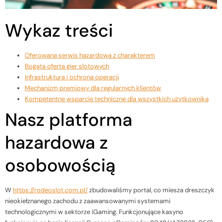
Wykaz treści
Oferowana serwis hazardowa z charakterem
Bogata oferta gier slotowych
Infrastruktura i ochrona operacji
Mechanizm premiowy dla regularnych klientów
Kompetentne wsparcie techniczne dla wszystkich użytkownika
Nasz platforma
hazardowa z
osobowością
W
https://rodeoslot.com.pl/
zbudowaliśmy portal, co miesza dreszczyk
nieokiełznanego zachodu z zaawansowanymi systemami
technologicznymi w sektorze iGaming. Funkcjonujące kasyno