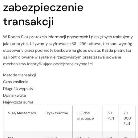
zabezpieczenie
transakcji
W Rodeo Slot protekcja informacji prywatnych i pieniężnych traktujemy
jako priorytet. Używamy szyfrowanie SSL 256-bitowe, ten sam wymóg
stosowany przez podmioty bankowe na globu świata. Każda płatności
są kontrolowane w systemie rzeczywistym przez zaawansowane
mechanizmy identyfikujące podejrzane czynności.
Metoda transakcji
Czas zasilenia
Długość wypłaty
Dolna kwota
Najwyższa suma
Visa/Mastercard
Błyskawiczna
1-3 dób
50
20
pracujące
PLN
000
PLN