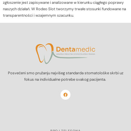
zgłoszenie jest zapisywane i analizowane w kierunku ciągłego poprawy
naszych działań. W Rodeo Slot tworzymy trwałe stosunki fundowane na
transparentności i wzajemnym szacunku.
Posvećeni smo pružanju najvišeg standarda stomatološke skrbi uz
fokus na individualne potrebe svakog pacijenta.
BROJ TELEFONA