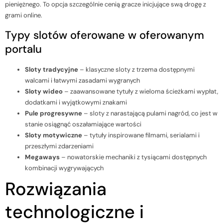
pieniężnego. To opcja szczególnie cenią gracze inicjujące swą drogę z
grami online.
Typy slotów oferowane w oferowanym
portalu
Sloty tradycyjne
– klasyczne sloty z trzema dostępnymi
walcami i łatwymi zasadami wygranych
Sloty wideo
– zaawansowane tytuły z wieloma ścieżkami wypłat,
dodatkami i wyjątkowymi znakami
Pule progresywne
– sloty z narastającą pulami nagród, co jest w
stanie osiągnąć oszałamiające wartości
Sloty motywiczne
– tytuły inspirowane filmami, serialami i
przeszłymi zdarzeniami
Megaways
– nowatorskie mechaniki z tysiącami dostępnych
kombinacji wygrywających
Rozwiązania
technologiczne i