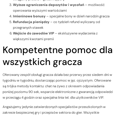
Wyższe ograniczenia depozytów i wycofań
– możliwość
operowania wyższymi wartościami
Imieninowe bonusy
– specjalne bony w dzień narodzin gracza
Refundacja pieniędzy
– co tydzień refund wyliczany od
przegranych stawek
Wejście do zawodów VIP
– ekskluzywne wydarzenia z
większymi kwotami premii
Kompetentne pomoc dla
wszystkich gracza
Oferowany zespół obsługi gracza działa bez przerwy przez siedem dni w
tygodniu w tygodniu, dostarczając pomoc w jęz. ojczystym. Oferowane
są trójka metody kontaktu: chat na żywo z okresem odpowiadania
poniżej poziomu 90 sek, wsparcie elektroniczne z gwarancją odpowiedzi
w przeciągu 4 godzin oraz specjalna linia tel. dla użytkowników VIP.
Angażujemy jedynie zatwierdzonych specjalistów przeszkolonych w
zakresie bezpiecznej gry i przepisów sektora do gier. Wszystkie