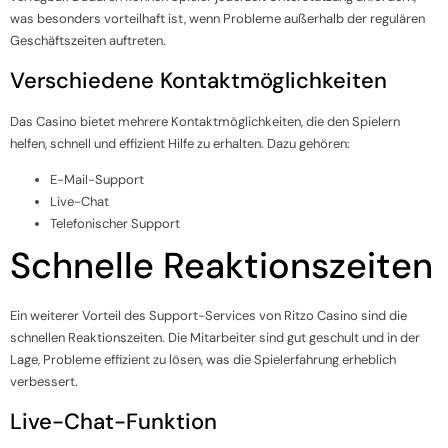
was besonders vorteilhaft ist, wenn Probleme außerhalb der regulären
Geschäftszeiten auftreten.
Verschiedene Kontaktmöglichkeiten
Das Casino bietet mehrere Kontaktmöglichkeiten, die den Spielern
helfen, schnell und effizient Hilfe zu erhalten. Dazu gehören:
E-Mail-Support
Live-Chat
Telefonischer Support
Schnelle Reaktionszeiten
Ein weiterer Vorteil des Support-Services von Ritzo Casino sind die
schnellen Reaktionszeiten. Die Mitarbeiter sind gut geschult und in der
Lage, Probleme effizient zu lösen, was die Spielerfahrung erheblich
verbessert.
Live-Chat-Funktion