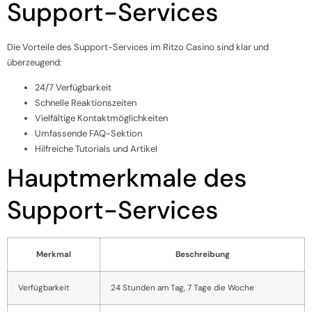
Support-Services
Die Vorteile des Support-Services im Ritzo Casino sind klar und
überzeugend:
24/7 Verfügbarkeit
Schnelle Reaktionszeiten
Vielfältige Kontaktmöglichkeiten
Umfassende FAQ-Sektion
Hilfreiche Tutorials und Artikel
Hauptmerkmale des
Support-Services
Merkmal
Beschreibung
Verfügbarkeit
24 Stunden am Tag, 7 Tage die Woche