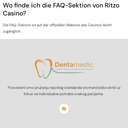
Wo finde ich die FAQ-Sektion von Ritzo
Casino?
Die FAQ-Sektion ist auf der offiziellen Website des Casinos leicht
zugänglich.
Posvećeni smo pružanju najvišeg standarda stomatološke skrbi uz
fokus na individualne potrebe svakog pacijenta.