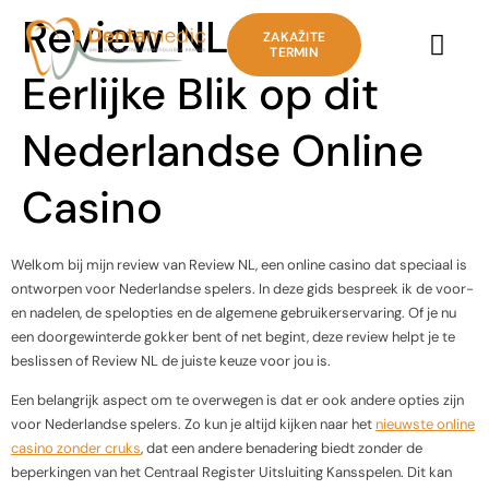
Review NL: Een
ZAKAŽITE
TERMIN
Eerlijke Blik op dit
Nederlandse Online
Casino
Welkom bij mijn review van Review NL, een online casino dat speciaal is
ontworpen voor Nederlandse spelers. In deze gids bespreek ik de voor-
en nadelen, de spelopties en de algemene gebruikerservaring. Of je nu
een doorgewinterde gokker bent of net begint, deze review helpt je te
beslissen of Review NL de juiste keuze voor jou is.
Een belangrijk aspect om te overwegen is dat er ook andere opties zijn
voor Nederlandse spelers. Zo kun je altijd kijken naar het
nieuwste online
casino zonder cruks
, dat een andere benadering biedt zonder de
beperkingen van het Centraal Register Uitsluiting Kansspelen. Dit kan