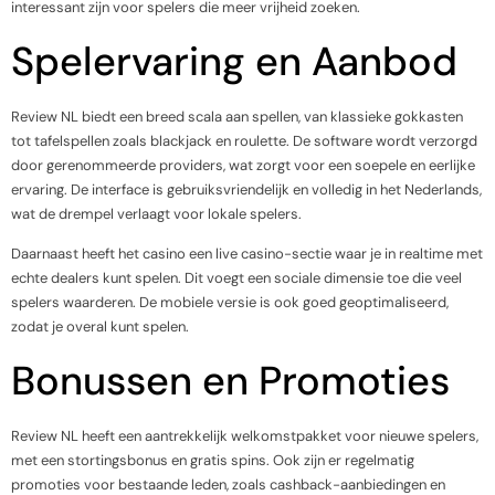
interessant zijn voor spelers die meer vrijheid zoeken.
Spelervaring en Aanbod
Review NL biedt een breed scala aan spellen, van klassieke gokkasten
tot tafelspellen zoals blackjack en roulette. De software wordt verzorgd
door gerenommeerde providers, wat zorgt voor een soepele en eerlijke
ervaring. De interface is gebruiksvriendelijk en volledig in het Nederlands,
wat de drempel verlaagt voor lokale spelers.
Daarnaast heeft het casino een live casino-sectie waar je in realtime met
echte dealers kunt spelen. Dit voegt een sociale dimensie toe die veel
spelers waarderen. De mobiele versie is ook goed geoptimaliseerd,
zodat je overal kunt spelen.
Bonussen en Promoties
Review NL heeft een aantrekkelijk welkomstpakket voor nieuwe spelers,
met een stortingsbonus en gratis spins. Ook zijn er regelmatig
promoties voor bestaande leden, zoals cashback-aanbiedingen en