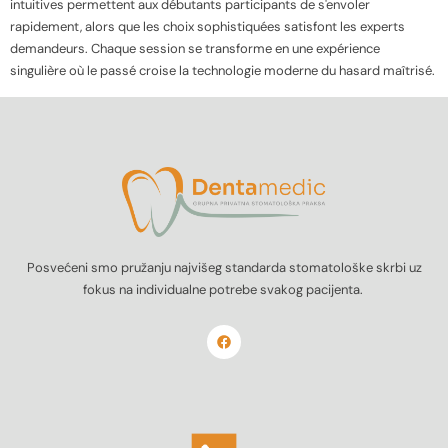
intuitives permettent aux débutants participants de s'envoler
rapidement, alors que les choix sophistiquées satisfont les experts
demandeurs. Chaque session se transforme en une expérience
singulière où le passé croise la technologie moderne du hasard maîtrisé.
Posvećeni smo pružanju najvišeg standarda stomatološke skrbi uz
fokus na individualne potrebe svakog pacijenta.