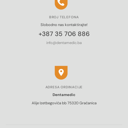
BROJ TELEFONA
Slobodno nas kontaktirajte!
+387 35 706 886
info@dentamedic.ba
ADRESA ORDINACIJE
Dentamedic
Alije Izetbegovića bb 75320 Gračanica