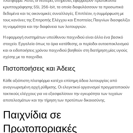
πλατφόρμα. Αυτές οι νεότερες υπηρεσίες εφαρμόζουν πρωτόκολλα
κρυπτογράφησης SSL 256-bit, τα οποία διαφυλάσσουν τα προσωπικά
δεδομένα και τις οικονομικές συναλλαγές. Επιπλέον, η συμμόρφωση με
τους κανόνες της Επιτροπής Ελέγχου και Εποπτείας Παιγνίων διασφαλίζει
τη νομιμότητα και την διαφάνεια των λειτουργιών.
Η εφαρμογή συστημάτων υπεύθυνου παιχνιδιού είναι άλλο ένα βασικό
στοιχείο. Εργαλεία όπως τα όρια κατάθεσης, οι περίοδοι αυτοαποκλεισμού
και οι ειδοποιήσεις χρόνου παιχνιδιού βοηθούν στη διατήρηση μίας υγιούς
σχέσης με τα παιχνίδια.
Πιστοποιήσεις και Άδειες
Κάθε αξιόπιστη πλατφόρμα κατέχει επίσημη άδεια λειτουργίας από
αναγνωρισμένη αρχή ρύθμισης. Οι ελεγκτικοί οργανισμοί πραγματοποιούν
τακτικούς ελέγχους για να εξασφαλίσουν την εγκυρότητα των τυχαίων
αποτελεσμάτων και την τήρηση των προτύπων δικαιοσύνης.
Παιχνίδια σε
Πρωτοποριακές