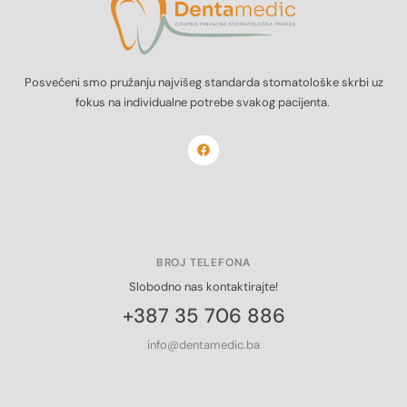
Posvećeni smo pružanju najvišeg standarda stomatološke skrbi uz
fokus na individualne potrebe svakog pacijenta.
BROJ TELEFONA
Slobodno nas kontaktirajte!
+387 35 706 886
info@dentamedic.ba