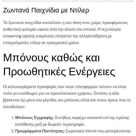
Ζωντανά Παιχνίδια με Ντίλερ
Τα ζωντανά παιχνίδια αποτελούν η νέα τάση στον χώρο, προσφέροντας
αυθεντική εμπειρία casino από την άνεση του σπιτιού. Η τεχνολογία
streaming υψηλής ευκρίνειας επιτρέπει την αλληλεπίδραση με
επαγγελματίες ντίλερ σε πραγματικό χρόνο.
Μπόνους καθώς και
Προωθητικές Ενέργειες
Οι καλωσορίσματα προσφορές των νέων πλατφορμών τείνουν να είναι
πολύ γενναιόδωρες για να προσελκύσουν χρήστες. Ωστόσο, η αξία
βρίσκεται όχι μόνο στο μέγεθος του μπόνους αλλά και στους όρους που το
συνοδεύουν:
Μπόνους Εγγραφής:
Συνήθως περιέχει ποσοστό επί της πρώτης
κατάθεσης μαζί με δωρεάν περιστροφές
Προγράμματα Πιστότητας:
Σωρευτικά πόντοι που μετατρέπονται