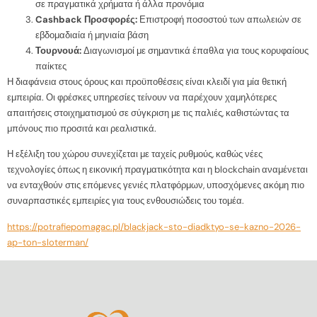
σε πραγματικά χρήματα ή άλλα προνόμια
Cashback Προσφορές:
Επιστροφή ποσοστού των απωλειών σε
εβδομαδιαία ή μηνιαία βάση
Τουρνουά:
Διαγωνισμοί με σημαντικά έπαθλα για τους κορυφαίους
παίκτες
Η διαφάνεια στους όρους και προϋποθέσεις είναι κλειδί για μία θετική
εμπειρία. Οι φρέσκες υπηρεσίες τείνουν να παρέχουν χαμηλότερες
απαιτήσεις στοιχηματισμού σε σύγκριση με τις παλιές, καθιστώντας τα
μπόνους πιο προσιτά και ρεαλιστικά.
Η εξέλιξη του χώρου συνεχίζεται με ταχείς ρυθμούς, καθώς νέες
τεχνολογίες όπως η εικονική πραγματικότητα και η blockchain αναμένεται
να ενταχθούν στις επόμενες γενιές πλατφόρμων, υποσχόμενες ακόμη πιο
συναρπαστικές εμπειρίες για τους ενθουσιώδεις του τομέα.
https://potrafiepomagac.pl/blackjack-sto-diadktyo-se-kazno-2026-
ap-ton-sloterman/