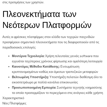
στις προτιμήσεις των χρηστών.
Πλεονεκτήματα των
Νεότερων Πλατφορμών
Αυτές οι φρέσκιες πλατφόρμες στον κλάδο των τυχερών παιχνιδιών
προσφέρουν σημαντικά πλεονεκτήματα που τις διαφοροποιούν από τις
παραδοσιακές επιλογές:
Μοντέρνα Τεχνολογία:
Χρήση τελευταίας γενιάς software που
εγγυάται ταχύτερους χρόνους φόρτωσης και ομαλότερη λειτουργία
Καινοτόμες Μέθοδοι Κατάθεσης:
Ενσωμάτωση
κρυπτονομισμάτων καθώς και άμεσων τραπεζικών μεταφορών
Βελτιωμένη Υποστήριξη:
Υποστήριξη πελατών διαθέσιμη όλο το
εικοσιτετράωρο με πολλά κανάλια επικοινωνίας
Προσωποποιημένη Εμπειρία:
Συστήματα τεχνητής νοημοσύνης
τα οποία προσαρμόζουν το περιεχόμενο στις ανάγκες κάθε χρήστη
Χαρακτηριστικό
Νέες Πλατφόρμες