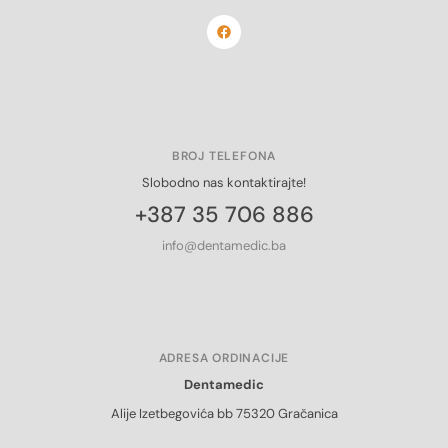
BROJ TELEFONA
Slobodno nas kontaktirajte!
+387 35 706 886
info@dentamedic.ba
ADRESA ORDINACIJE
Dentamedic
Alije Izetbegovića bb 75320 Gračanica