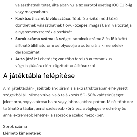
választhatnak tétet, általában nulla tíz eurótól esetleg 100 EUR-ig
vagy magasabbra
Kockázati szint kiválasztása:
Többféle rizikó mód közül
dönthetnek választhatnak (low, közepes, magas), ami változtatja
a nyereményszorzók eloszlását
Sorok száma száma:
A szögek sorainak száma 8 és 16 között
állítható állítható, ami befolyásolja a potenciális kimenetelek
darabszámát
Auto játék:
Lehetőség van több forduló automatikus
végrehajtására előre rögzített beállításokkal
A játéktábla felépítése
A mi játéktáblánk játéktáblánk piramis alakú struktúrában elhelyezett
szögekből áll. Minden tűvel való találkozás 50-50% valószínűséget
jelent arra, hogy a tárcsa balra vagy jobbra jobbra pattan. Minél több sor
található a táblán, annál szélesebb körű lesz a végleges eredmény és
annál extrémebb lehetnek a szorzók a szélső mezőkben.
Sorok száma
Elérhető kimenetelek