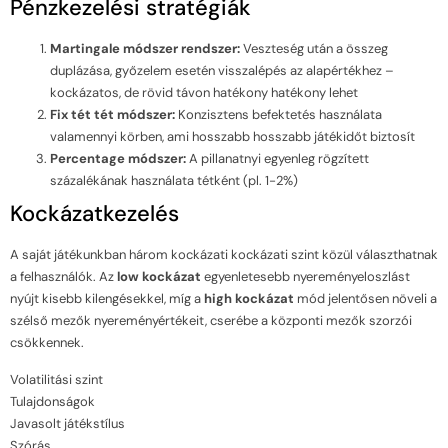
Pénzkezelési stratégiák
Martingale módszer rendszer:
Veszteség után a összeg
duplázása, győzelem esetén visszalépés az alapértékhez –
kockázatos, de rövid távon hatékony hatékony lehet
Fix tét tét módszer:
Konzisztens befektetés használata
valamennyi körben, ami hosszabb hosszabb játékidőt biztosít
Percentage módszer:
A pillanatnyi egyenleg rögzített
százalékának használata tétként (pl. 1-2%)
Kockázatkezelés
A saját játékunkban három kockázati kockázati szint közül választhatnak
a felhasználók. Az
low kockázat
egyenletesebb nyereményeloszlást
nyújt kisebb kilengésekkel, míg a
high kockázat
mód jelentősen növeli a
szélső mezők nyereményértékeit, cserébe a központi mezők szorzói
csökkennek.
Volatilitási szint
Tulajdonságok
Javasolt játékstílus
Szórás