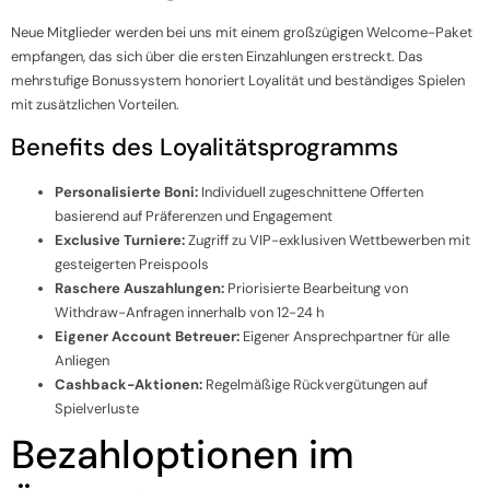
Neue Mitglieder werden bei uns mit einem großzügigen Welcome-Paket
empfangen, das sich über die ersten Einzahlungen erstreckt. Das
mehrstufige Bonussystem honoriert Loyalität und beständiges Spielen
mit zusätzlichen Vorteilen.
Benefits des Loyalitätsprogramms
Personalisierte Boni:
Individuell zugeschnittene Offerten
basierend auf Präferenzen und Engagement
Exclusive Turniere:
Zugriff zu VIP-exklusiven Wettbewerben mit
gesteigerten Preispools
Raschere Auszahlungen:
Priorisierte Bearbeitung von
Withdraw-Anfragen innerhalb von 12-24 h
Eigener Account Betreuer:
Eigener Ansprechpartner für alle
Anliegen
Cashback-Aktionen:
Regelmäßige Rückvergütungen auf
Spielverluste
Bezahloptionen im