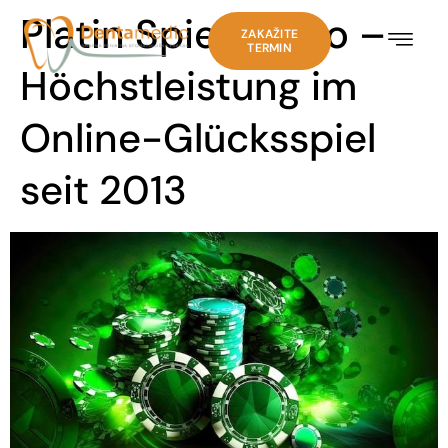
Platin Spielcasino –
ZAKAŽITE
TERMIN
Höchstleistung im
Online-Glücksspiel
seit 2013