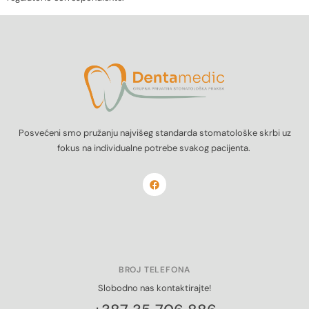
Posvećeni smo pružanju najvišeg standarda stomatološke skrbi uz
fokus na individualne potrebe svakog pacijenta.
BROJ TELEFONA
Slobodno nas kontaktirajte!