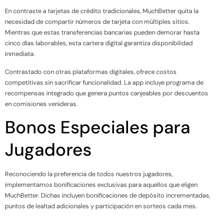
En contraste a tarjetas de crédito tradicionales, MuchBetter quita la
necesidad de compartir números de tarjeta con múltiples sitios.
Mientras que estas transferencias bancarias pueden demorar hasta
cinco días laborables, esta cartera digital garantiza disponibilidad
inmediata.
Contrastado con otras plataformas digitales, ofrece costos
competitivas sin sacrificar funcionalidad. La app incluye programa de
recompensas integrado que genera puntos canjeables por descuentos
en comisiones venideras.
Bonos Especiales para
Jugadores
Reconociendo la preferencia de todos nuestros jugadores,
implementamos bonificaciones exclusivas para aquellos que eligen
MuchBetter. Dichas incluyen bonificaciones de depósito incrementadas,
puntos de lealtad adicionales y participación en sorteos cada mes.