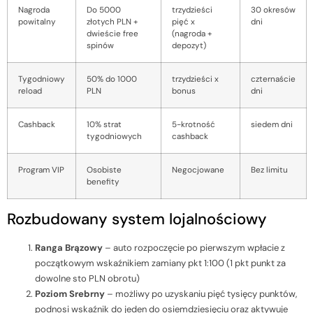
Nagroda
Do 5000
trzydzieści
30 okresów
powitalny
złotych PLN +
pięć x
dni
dwieście free
(nagroda +
spinów
depozyt)
Tygodniowy
50% do 1000
trzydzieści x
czternaście
reload
PLN
bonus
dni
Cashback
10% strat
5-krotność
siedem dni
tygodniowych
cashback
Program VIP
Osobiste
Negocjowane
Bez limitu
benefity
Rozbudowany system lojalnościowy
Ranga Brązowy
– auto rozpoczęcie po pierwszym wpłacie z
początkowym wskaźnikiem zamiany pkt 1:100 (1 pkt punkt za
dowolne sto PLN obrotu)
Poziom Srebrny
– możliwy po uzyskaniu pięć tysięcy punktów,
podnosi wskaźnik do jeden do osiemdziesięciu oraz aktywuje