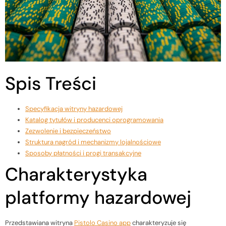
Spis Treści
Specyfikacja witryny hazardowej
Katalog tytułów i producenci oprogramowania
Zezwolenie i bezpieczeństwo
Struktura nagród i mechanizmy lojalnościowe
Sposoby płatności i progi transakcyjne
Charakterystyka
platformy hazardowej
Przedstawiana witryna
Pistolo Casino app
charakteryzuje się