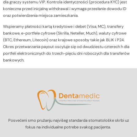
dla graczy systemu VIP. Kontrola identyczności (procedura KYC) jest
konieczna przed inicjalną withdrawal i wymaga przesłanie dowodu ID
oraz potwierdzenia miejsca zamieszkania.
Wspieramy płatności kartą kredytowe i debet (Visa, MC), transfery
bankowe, e-portfele cyfrowe (Skrilla, Neteller, Much), waluty cyfrowe
(BTC, Ethereum, Litecoin) oraz krajowe sposoby takie jak BLIK i P24.
Okres przetwarzania payout oscyluje się od dwudziestu czterech h dla
portfeli elektronicznych do trzech-pięciu dni roboczych dla transferów
bankowych.
Posvećeni smo pružanju najvišeg standarda stomatološke skrbi uz
fokus na individualne potrebe svakog pacijenta.