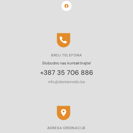
BROJ TELEFONA
Slobodno nas kontaktirajte!
+387 35 706 886
info@dentamedic.ba
ADRESA ORDINACIJE