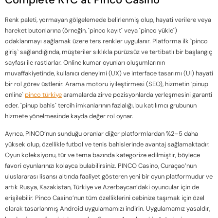
Renk paleti, yormayan gölgelemede belirlenmiş olup, hayati verilere veya
hareket butonlarına (örneğin, `pinco kayıt` veya `pinco yükle`)
odaklanmayı sağlamak üzere ters renkler uygulanır. Platforma ilk `pinco
giriş` sağlandığında, müşteriler sıklıkla pürüzsüz ve tertibatlı bir başlangıç
sayfası ile rastlarlar. Online kumar oyunları oluşumlarının
muvaffakiyetinde, kullanıcı deneyimi (UX) ve interface tasarımı (UI) hayati
bir rol görev üstlenir. Arama motoru iyileştirmesi (SEO), hizmetin `pinup
online`
pinco türkiye
aramalarda zirve pozisyonlarda yerleşmesini garanti
eder. `pinup bahis` tercih imkanlarının fazlalığı, bu katılımcı grubunun
hizmete yönelmesinde kayda değer rol oynar.
Ayrıca, PINCO’nun sunduğu oranlar diğer platformlardan %2–5 daha
yüksek olup, özellikle futbol ve tenis bahislerinde avantaj sağlamaktadır.
Oyun koleksiyonu, tür ve tema bazında kategorize edilmiştir, böylece
favori oyunlarınızı kolayca bulabilirsiniz. PINCO Casino, Curaçao’nun
uluslararası lisansı altında faaliyet gösteren yeni bir oyun platformudur ve
artık Rusya, Kazakistan, Türkiye ve Azerbaycan’daki oyuncular için de
erişilebilir. Pinco Casino’nun tüm özelliklerini cebinize taşımak için özel
olarak tasarlanmış Android uygulamamızı indirin. Uygulamamız yasaldır,