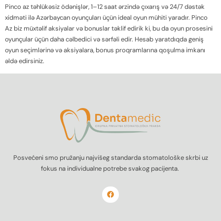
Pinco az təhlükəsiz ödənişlər, 1–12 saat ərzində çıxarış və 24/7 dəstək
xidməti ilə Azərbaycan oyunçuları üçün ideal oyun mühiti yaradır. Pinco
Az biz müxtəlif aksiyalar və bonuslar təklif edirik ki, bu da oyun prosesini
oyunçular üçün daha cəlbedici və sərfəli edir. Hesab yaratdıqda geniş
oyun seçimlərinə və aksiyalara, bonus proqramlarına qoşulma imkanı
əldə edirsiniz.
Posvećeni smo pružanju najvišeg standarda stomatološke skrbi uz
fokus na individualne potrebe svakog pacijenta.