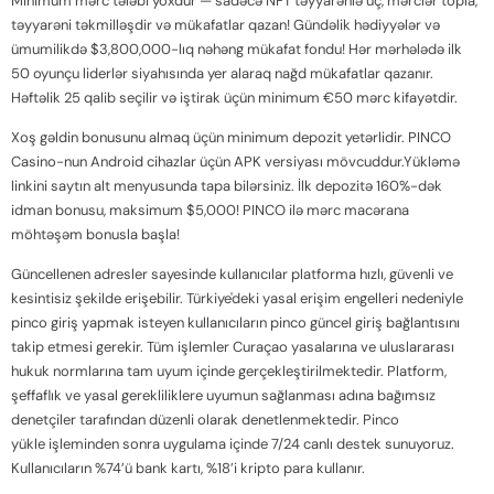
Minimum mərc tələbi yoxdur — sadəcə NFT təyyarənlə uç, mərclər topla,
təyyarəni təkmilləşdir və mükafatlar qazan! Gündəlik hədiyyələr və
ümumilikdə $3,800,000-lıq nəhəng mükafat fondu! Hər mərhələdə ilk
50 oyunçu liderlər siyahısında yer alaraq nağd mükafatlar qazanır.
Həftəlik 25 qalib seçilir və iştirak üçün minimum €50 mərc kifayətdir.
Xoş gəldin bonusunu almaq üçün minimum depozit yetərlidir. PINCO
Casino-nun Android cihazlar üçün APK versiyası mövcuddur.Yükləmə
linkini saytın alt menyusunda tapa bilərsiniz. İlk depozitə 160%-dək
idman bonusu, maksimum $5,000! PINCO ilə mərc macərana
möhtəşəm bonusla başla!
Güncellenen adresler sayesinde kullanıcılar platforma hızlı, güvenli ve
kesintisiz şekilde erişebilir. Türkiye'deki yasal erişim engelleri nedeniyle
pinco giriş yapmak isteyen kullanıcıların pinco güncel giriş bağlantısını
takip etmesi gerekir. Tüm işlemler Curaçao yasalarına ve uluslararası
hukuk normlarına tam uyum içinde gerçekleştirilmektedir. Platform,
şeffaflık ve yasal gerekliliklere uyumun sağlanması adına bağımsız
denetçiler tarafından düzenli olarak denetlenmektedir. Pinco
yükle işleminden sonra uygulama içinde 7/24 canlı destek sunuyoruz.
Kullanıcıların %74’ü bank kartı, %18’i kripto para kullanır.