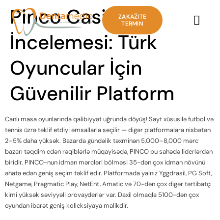
Pinco Casino
ZAKAŽITE
TERMIN
İncelemesi: Türk
Oyuncular İçin
Güvenilir Platform
Canlı masa oyunlarında qalibiyyət uğrunda döyüş! Sayt xüsusilə futbol və
tennis üzrə təklif etdiyi əmsallarla seçilir — digər platformalara nisbətən
2–5% daha yüksək. Bazarda gündəlik təxminən 5,000–8,000 mərc
bazarı təqdim edən rəqiblərlə müqayisədə, PINCO bu sahədə liderlərdən
biridir. PINCO-nun idman mərcləri bölməsi 35-dən çox idman növünü
əhatə edən geniş seçim təklif edir. Platformada yalnız Yggdrasil, PG Soft,
Netgame, Pragmatic Play, NetEnt, Amatic və 70-dən çox digər tərtibatçı
kimi yüksək səviyyəli provayderlər var. Daxil olmaqla 5100-dən çox
oyundan ibarət geniş kolleksiyaya malikdir.