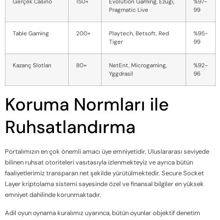
Gerçek Casino
150+
Evolution Gaming, Ezugi,
%97-
Pragmatic Live
99
Table Gaming
200+
Playtech, Betsoft, Red
%95-
Tiger
99
Kazanç Slotları
80+
NetEnt, Microgaming,
%92-
Yggdrasil
96
Koruma Normları ile
Ruhsatlandırma
Portalımızın en çok önemli amacı üye emniyetidir. Uluslararası seviyede
bilinen ruhsat otoriteleri vasıtasıyla izlenmekteyiz ve ayrıca bütün
faaliyetlerimiz transparan net şekilde yürütülmektedir. Secure Socket
Layer kriptolama sistemi sayesinde özel ve finansal bilgiler en yüksek
emniyet dahilinde korunmaktadır.
Adil oyun oynama kuralımız uyarınca, bütün oyunlar objektif denetim