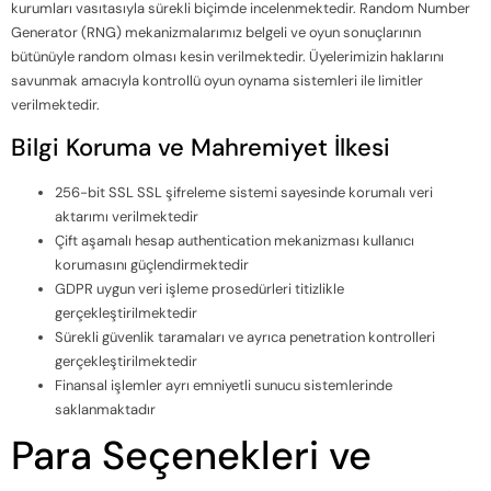
kurumları vasıtasıyla sürekli biçimde incelenmektedir. Random Number
Generator (RNG) mekanizmalarımız belgeli ve oyun sonuçlarının
bütünüyle random olması kesin verilmektedir. Üyelerimizin haklarını
savunmak amacıyla kontrollü oyun oynama sistemleri ile limitler
verilmektedir.
Bilgi Koruma ve Mahremiyet İlkesi
256-bit SSL SSL şifreleme sistemi sayesinde korumalı veri
aktarımı verilmektedir
Çift aşamalı hesap authentication mekanizması kullanıcı
korumasını güçlendirmektedir
GDPR uygun veri işleme prosedürleri titizlikle
gerçekleştirilmektedir
Sürekli güvenlik taramaları ve ayrıca penetration kontrolleri
gerçekleştirilmektedir
Finansal işlemler ayrı emniyetli sunucu sistemlerinde
saklanmaktadır
Para Seçenekleri ve