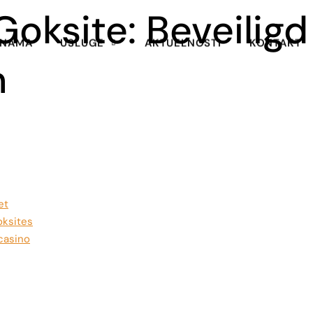
oksite: Beveiligd
 NAMA
USLUGE
AKTUELNOSTI
KONTAKT
n
et
oksites
casino