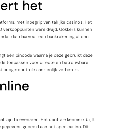
ert het
rms, met inbegrip van talrijke casino's. Het
000 verkooppunten wereldwijd. Gokkers kunnen
zonder dat daarvoor een bankrekening of een
ngt één pincode waarna je deze gebruikt deze
de toepassen voor directe en betrouwbare
t budgetcontrole aanzienlijk verbetert.
nline
t zijn te evenaren. Het centrale kenmerk blijft
ële gegevens gedeeld aan het speelcasino. Dit