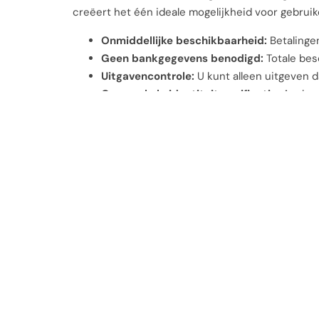
creëert het één ideale mogelijkheid voor gebruik
Onmiddellijke beschikbaarheid:
Betalinge
Geen bankgegevens benodigd:
Totale bes
Uitgavencontrole:
U kunt alleen uitgeven 
Geen enkele identiteitsverificatie:
Aankoop
Internationale acceptatie:
Geldig in ruim 4
Hoe stort je do
casino
Het depositoproces bij ons casino staat ontworp
Paysafecard als de gewenste betaaloptie. Typ ve
verifieert de code onmiddellijk en boekt het sald
Uitgebreide instructies bed